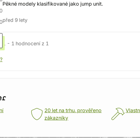
Pěkné modely klasifikované jako jump unit.
0
před 9 lety
0
1
-
1
hodnocení
z
1
í?
er
ní
20 let na trhu, prověřeno
Vlastn
zákazníky