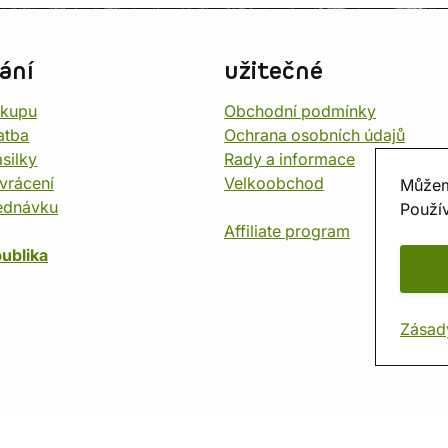
ání
užitečné
ákupu
Obchodní podmínky
atba
Ochrana osobních údajů
silky
Rady a informace
vrácení
Velkoobchod
Můžem
ednávku
Použív
Affiliate program
ublika
Zásad