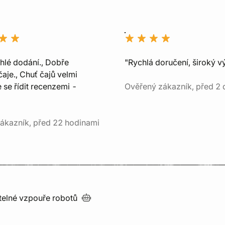
chlé dodání., Dobře
"Rychlá doručení, široký v
aje., Chuť čajů velmi
e se řídit recenzemi -
Ověřený zákazník, před 2 
ákazník, před 22 hodinami
utelné vzpouře
robotů