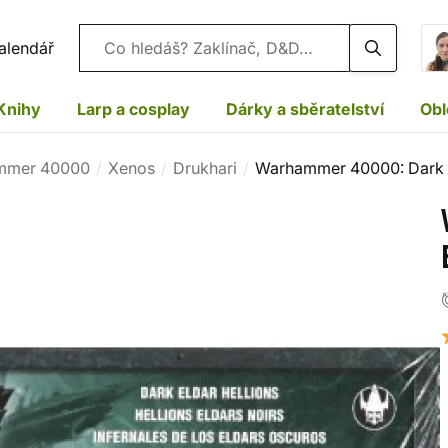
Vyhledávání
alendář
Knihy
Larp a cosplay
Dárky a sběratelství
Obl
mmer 40000
Xenos
Drukhari
Warhammer 40000: Dark E