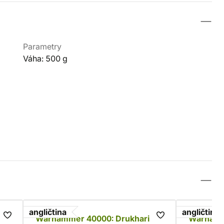
Parametry
Váha: 500 g
angličtina
angličtina
r
Warhammer 40000: Drukhari
Warhamm