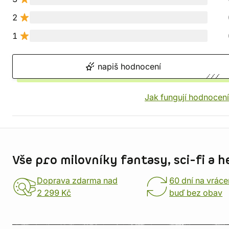
2
1
napiš hodnocení
Jak fungují hodnocen
Informace o obchodu
Vše pro milovníky fantasy, sci-fi a h
Doprava zdarma nad
60 dní na vráce
2 299 Kč
buď bez obav