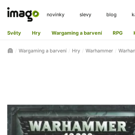
novinky
slevy
blog
k
Světy
Hry
Wargaming a barvení
RPG
Wargaming a barvení
Hry
Warhammer
Warha