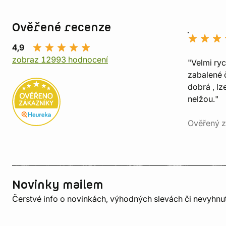
Ověřené recenze
4,9
zobraz 12993 hodnocení
"Velmi ry
zabalené č
dobrá , lz
nelžou."
Ověřený z
Novinky mailem
Čerstvé info o novinkách, výhodných slevách či nevyhn