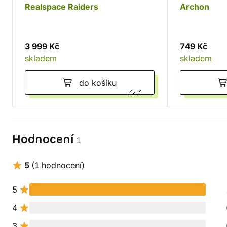
Realspace Raiders
Archon
3 999 Kč
749 Kč
skladem
skladem
do košíku
Hodnocení
1
5
(1 hodnocení)
5
4
3