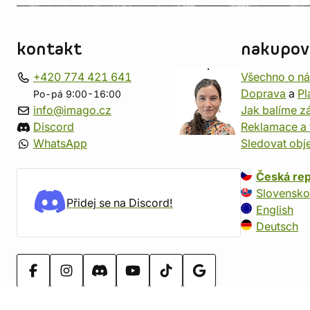
kontakt
nakupov
+420 774 421 641
Všechno o n
Doprava
a
Pl
Po-pá 9:00-16:00
info@imago.cz
Jak balíme zá
Discord
Reklamace a 
WhatsApp
Sledovat obj
Česká rep
Slovensko
Přidej se na Discord!
English
Deutsch