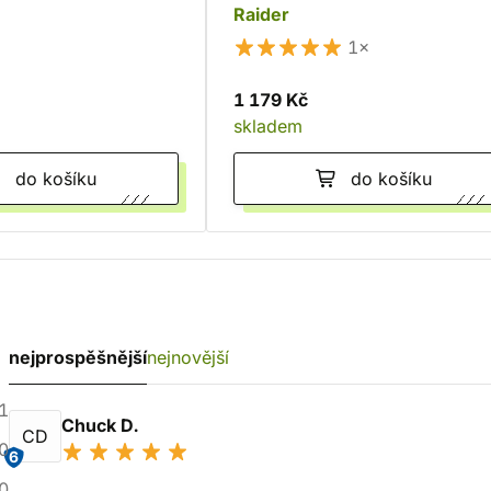
Raider
1×
1 179 Kč
skladem
do košíku
do košíku
nejprospěšnější
nejnovější
1
Chuck D.
CD
0
6
0