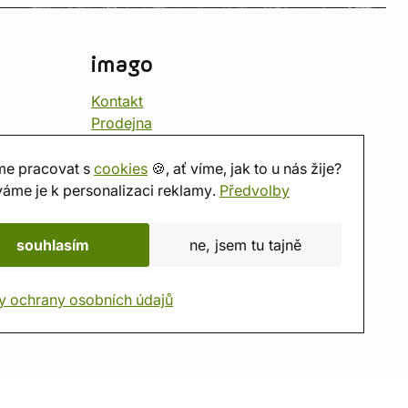
imago
Kontakt
Prodejna
Herna
O nás
e pracovat s
cookies
🍪, ať víme, jak to u nás žije?
Hodnocení obchodu
áme je k personalizaci reklamy.
Předvolby
Dárkové poukazy
Kalendář
souhlasím
ne, jsem tu tajně
imago.blog
y ochrany osobních údajů