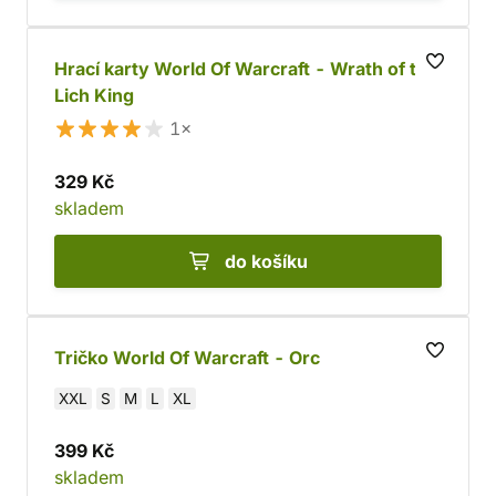
Hrací karty World Of Warcraft - Wrath of the
Lich King
1×
329 Kč
skladem
do košíku
Tričko World Of Warcraft - Orc
XXL
S
M
L
XL
399 Kč
skladem