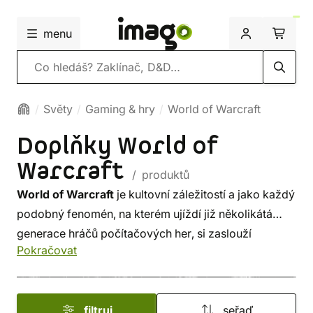
menu
Vyhledávání
Světy
Gaming & hry
World of Warcraft
Doplňky World of
Warcraft
/ produktů
World of Warcraft
je kultovní záležitostí a jako každý
podobný fenomén, na kterém ujíždí již několikátá
generace hráčů počítačových her, si zaslouží
Pokračovat
i tematické doplňky. Šály a čepice zahřejí i toho
nejzmrzlejšího stoupence
Hordy
či
Aliance
.
S klíčenkou, prstenem a kšiltovkou na hlavě zase
filtruj
seřaď
můžete vyrazit do reality všedního dne, až vás