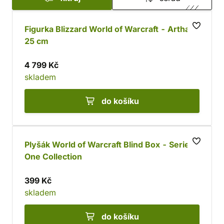
přetížený server vyžene od počítačové obrazovky.
Figurka Blizzard World of Warcraft - Arthas
25 cm
4 799 Kč
skladem
do košíku
Plyšák World of Warcraft Blind Box - Series
One Collection
399 Kč
skladem
do košíku