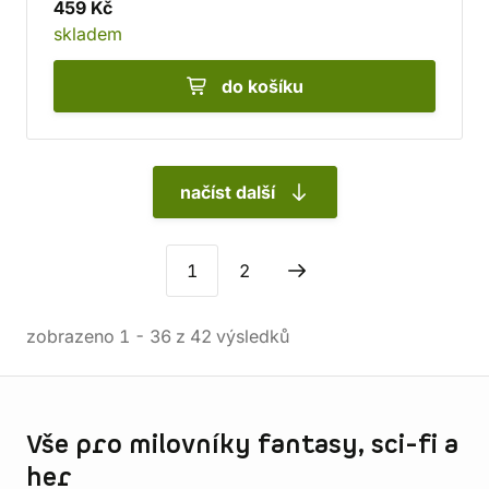
459 Kč
skladem
do košíku
načíst další
1
2
zobrazeno
1
-
36
z
42
výsledků
Informace o obchodu
Vše pro milovníky fantasy, sci-fi a
her