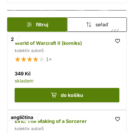
filtruj
seřaď
2
World of Warcraft II (komiks)
kolektiv autorů
1×
349 Kč
skladem
do košíku
angličtina
Elric: The Making of a Sorcerer
kolektiv autorů