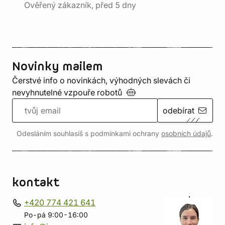
Ověřený zákazník, před 5 dny
Novinky mailem
Čerstvé info o novinkách, výhodných slevách či
nevyhnutelné vzpouře
robotů
odebírat
Odesláním souhlasíš s podmínkami ochrany
osobních údajů
.
kontakt
+420 774 421 641
Po-pá 9:00-16:00