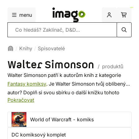
menu
Vyhledávání
Knihy
Spisovatelé
Walter Simonson
/ produktů
Walter Simonson patří k autorům knih z kategorie
Fantasy komiksy
. Je Walter Simonson tvůj oblíbený
autor? Doplň si svou sbírku o další knížku tohoto
Pokračovat
spisovatele, nebo si prohlédni
nejnovější knihy
od
dalších autorů z této kategorie. Někdo vybírá srdcem,
někdo podle autora. U nás si vybereš z méně
World of Warcraft - komiks
známých i z těch proslulých. ✔️ Nabízíme levnou
DC komiksový komplet
dopravu, rychlé dodání a bezpečný nákup!