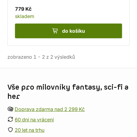
779 Kč
skladem
do košíku
zobrazeno
1
-
2
z
2
výsledků
Informace o obchodu
Vše pro milovníky fantasy, sci-fi a
her
Doprava zdarma nad 2 299 Kč
60 dní na vrácení
20 let na trhu