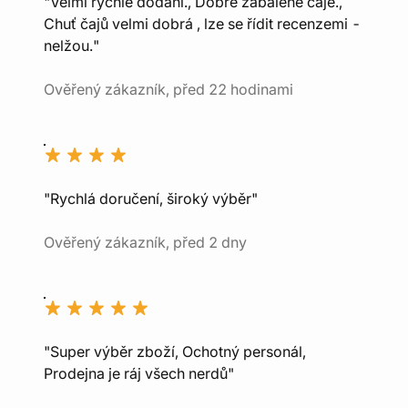
"Velmi rychlé dodání., Dobře zabalené čaje.,
Chuť čajů velmi dobrá , lze se řídit recenzemi -
nelžou."
Ověřený zákazník, před 22 hodinami
"Rychlá doručení, široký výběr"
Ověřený zákazník, před 2 dny
"Super výběr zboží, Ochotný personál,
Prodejna je ráj všech nerdů"