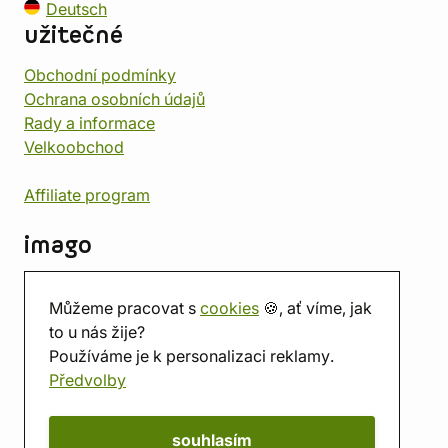
Deutsch
užitečné
Obchodní podmínky
Ochrana osobních údajů
Rady a informace
Velkoobchod
Affiliate program
imago
Kontakt
Můžeme pracovat s
cookies
🍪, ať víme, jak
Prodejna
to u nás žije?
Herna
Používáme je k personalizaci reklamy.
O nás
Předvolby
Hodnocení obchodu
Dárkové poukazy
Kalendář
souhlasím