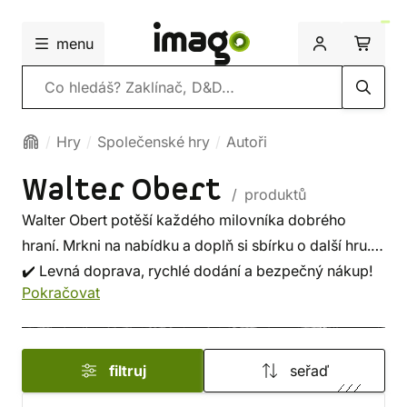
menu
Vyhledávání
Hry
Společenské hry
Autoři
Walter Obert
/ produktů
Walter Obert potěší každého milovníka dobrého
hraní. Mrkni na nabídku a doplň si sbírku o další hru.
✔️ Levná doprava, rychlé dodání a bezpečný nákup!
Pokračovat
filtruj
seřaď