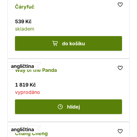
Čáryfuč
539 Kč
skladem
do košíku
angličtina
Way of the Panda
1 819 Kč
vyprodáno
hlídej
angličtina
Chang Cheng