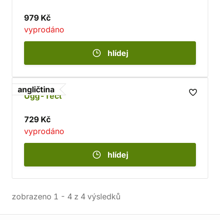
979 Kč
vyprodáno
hlídej
angličtina
Ugg-Tect
729 Kč
vyprodáno
hlídej
zobrazeno
1
-
4
z
4
výsledků