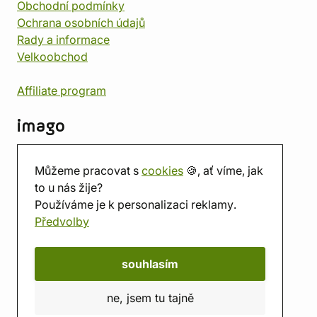
Obchodní podmínky
Ochrana osobních údajů
Rady a informace
Velkoobchod
Affiliate program
imago
Kontakt
Můžeme pracovat s
cookies
🍪, ať víme, jak
Prodejna
to u nás žije?
Herna
Používáme je k personalizaci reklamy.
O nás
Předvolby
Hodnocení obchodu
Dárkové poukazy
Kalendář
souhlasím
imago.blog
ne, jsem tu tajně