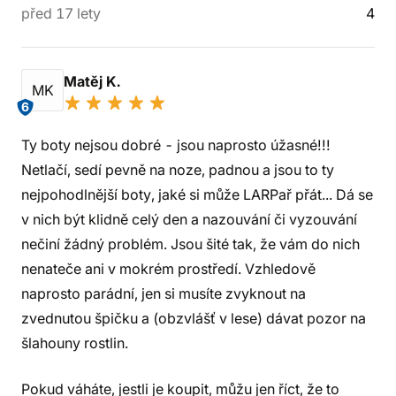
před 17 lety
4
Matěj K.
MK
6
Ty boty nejsou dobré - jsou naprosto úžasné!!!
Netlačí, sedí pevně na noze, padnou a jsou to ty
nejpohodlnější boty, jaké si může LARPař přát... Dá se
v nich být klidně celý den a nazouvání či vyzouvání
nečiní žádný problém. Jsou šité tak, že vám do nich
nenateče ani v mokrém prostředí. Vzhledově
naprosto parádní, jen si musíte zvyknout na
zvednutou špičku a (obzvlášť v lese) dávat pozor na
šlahouny rostlin.
Pokud váháte, jestli je koupit, můžu jen říct, že to