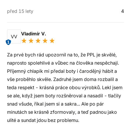
před 15 lety
4
Vladimír V.
VV
1
Za prvé bych rád upozornil na to, že PPL je skvělé,
naprosto spolehlivé a vůbec na člověka nespěchají.
Příjemný chlapík mi předal boty i čarodějný hábit a
vše proběhlo skvěle. Zadruhé jsem doma rozbalil a
teda respekt - krásná práce obou výrobků. Lekl jsem
se ale, když jsem boty rozšněroval a nasadil - tlačily
snad všude, říkal jsem si a sakra... Ale po pár
minutách se krásně zformovaly, a teď padnou jako
ulité a sundat jdou bez problemu.