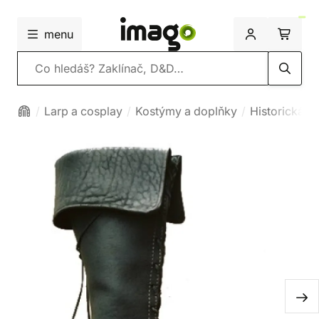
menu
Vyhledávání
Larp a cosplay
Kostýmy a doplňky
Historická o