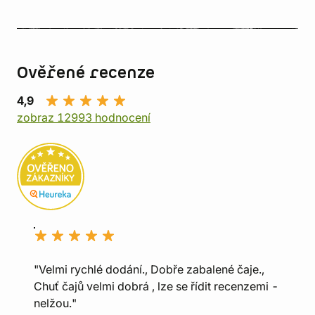
Ověřené recenze
4,9
zobraz 12993 hodnocení
"Velmi rychlé dodání., Dobře zabalené čaje.,
Chuť čajů velmi dobrá , lze se řídit recenzemi -
nelžou."