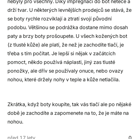
nebyly pro všechny. Díky impregnaci do bot neteče a
drží tvar. U některých levnějších prodejců se stává, že
se boty rychle rozviklají a ztratí svojí původní
podobu. Většinou se podrážka dostane mimo dosah
paty a brzy boty prošoupete. U všech kožených bot
(z tlusté kůže) ale platí, že než je zachodíte tlačí, je
třeba s tím počítat. Je lepší si nějak v začátcích
pomoct, někdo používá náplasti, jiný zas tlusté
ponožky, ale dřív se používaly onuce, nebo ovazy
nohou, které držely nohy v teple a kůže netlačila.
Zkrátka, když boty koupíte, tak vás tlačí ale po nějaké
době je zachodíte a zapomenete na to, že je máte na
nohou.
před 17 lety
0