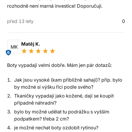
rozhodně není marná investice! Doporučuji.
před 13 lety
0
Matěj K.
MK
6
Boty vypadají velmi dobře. Mám jen pár dotazů:
Jak jsou vysoké (kam přibližně sahají)? příp. bylo
by možné si výšku říci podle svého?
Tkaničky vypadají jako kožené, dají se koupit
případně náhradní?
bylo by možné udělat tu podrážku s vyšším
podpatkem? třeba 2 cm?
je možné nechat boty ozdobit rytinou?