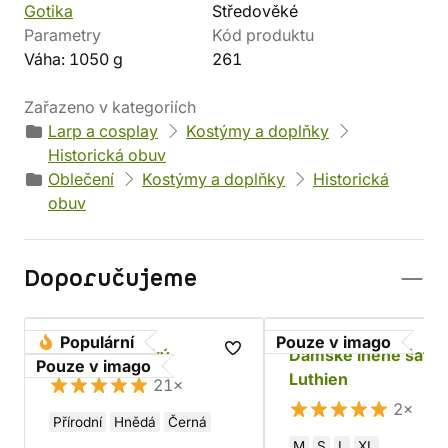
Gotika
Středověké
Parametry
Kód produktu
Váha: 1050 g
261
Zařazeno v kategoriích
Larp a cosplay
Kostýmy a doplňky
Historická obuv
Oblečení
Kostýmy a doplňky
Historická
obuv
Doporučujeme
Populární
Pouze v imago
Opasek gotický
Dámské lněné šaty
Pouze v imago
Luthien
21×
2×
Přírodní
Hnědá
Černá
M
S
L
XL