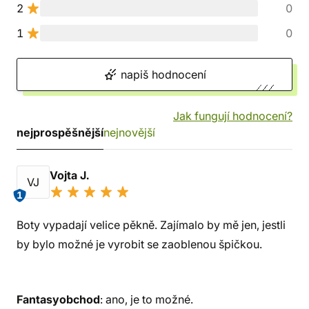
2
0
1
0
napiš hodnocení
Jak fungují hodnocení?
nejprospěšnější
nejnovější
Vojta J.
VJ
1
Boty vypadají velice pěkně. Zajímalo by mě jen, jestli
by bylo možné je vyrobit se zaoblenou špičkou.
Fantasyobchod
: ano, je to možné.