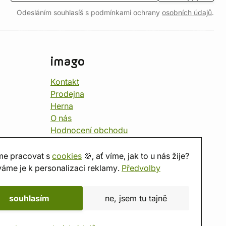
Odesláním souhlasíš s podmínkami ochrany
osobních údajů
.
imago
Kontakt
Prodejna
Herna
O nás
Hodnocení obchodu
Dárkové poukazy
Kalendář
e pracovat s
cookies
🍪, ať víme, jak to u nás žije?
imago.blog
áme je k personalizaci reklamy.
Předvolby
souhlasím
ne, jsem tu tajně