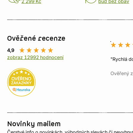
2 299 Kč
buď bez obav
Ověřené recenze
4,9
zobraz 12992 hodnocení
"Rychlá do
Ověřený z
Novinky mailem
Čerstvé info o novinkách, výhodných slevách či nevyhn