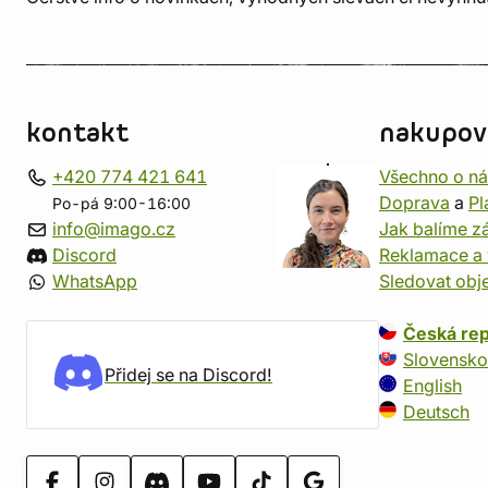
kontakt
nakupov
+420 774 421 641
Všechno o n
Doprava
a
Pl
Po-pá 9:00-16:00
info@imago.cz
Jak balíme zá
Discord
Reklamace a 
WhatsApp
Sledovat obj
Česká rep
Slovensko
Přidej se na Discord!
English
Deutsch