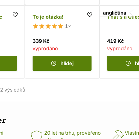
angličtina
c
To je otázka!
That's a Que
1×
339 Kč
419 Kč
vyprodáno
vyprodáno
hlídej
h
2
výsledků
er
ní
20 let na trhu, prověřeno
Vlastn