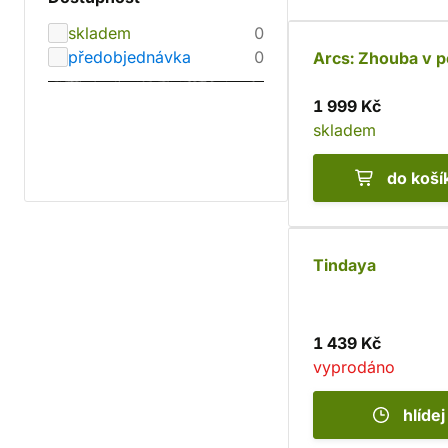
skladem
0
předobjednávka
0
Arcs: Zhouba v 
1 999 Kč
skladem
do koší
Tindaya
1 439 Kč
vyprodáno
hlídej