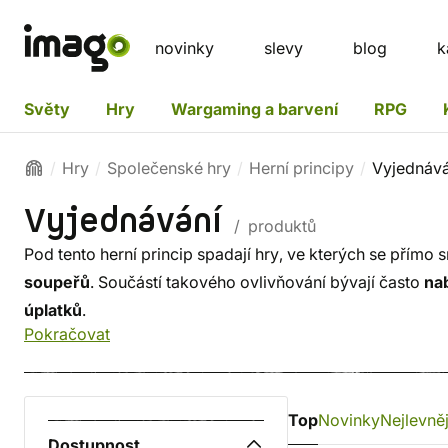
novinky
slevy
blog
k
Světy
Hry
Wargaming a barvení
RPG
Hry
Společenské hry
Herní principy
Vyjednává
Vyjednávání
/ produktů
Pod tento herní princip spadají hry, ve kterých se přímo 
soupeřů
. Součástí takového ovlivňování bývají často
na
úplatků
.
Pokračovat
Top
Novinky
Nejlevněj
Dostupnost