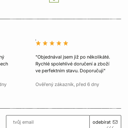
ný
"Objednával jsem již po několikáté.
šech
Rychlé spolehlivé doručení a zboží
ve perfektním stavu. Doporučuji"
dny
Ověřený zákazník, před 6 dny
odebírat