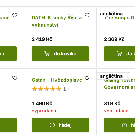
angličtina
pomezí
OATH: Kroniky Říše a
The King's 
vyhnanství
2 419 Kč
2 369 Kč
ku
do košíku
do 
angličtina
Catan - Hvězdoplavci
Sailing Towar
Governors a
1×
1 490 Kč
319 Kč
vyprodáno
vyprodáno
hlídej
h