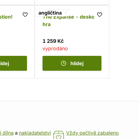
angličtina
stion!
The Expanse - desková
hra
1 259 Kč
vyprodáno
lídej
hlídej
í dílna
a
nakladatelství
Vždy pečlivě zabaleno