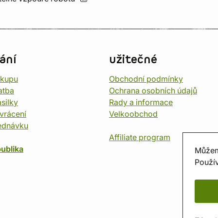
ání
užitečné
ákupu
Obchodní podmínky
atba
Ochrana osobních údajů
silky
Rady a informace
vrácení
Velkoobchod
ednávku
Affiliate program
ublika
Můžem
Použív