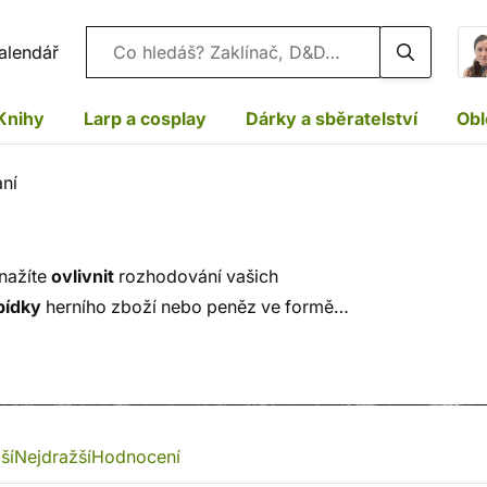
Vyhledávání
alendář
Knihy
Larp a cosplay
Dárky a sběratelství
Obl
ní
snažíte
ovlivnit
rozhodování vašich
bídky
herního zboží nebo peněz ve formě
ší
Nejdražší
Hodnocení