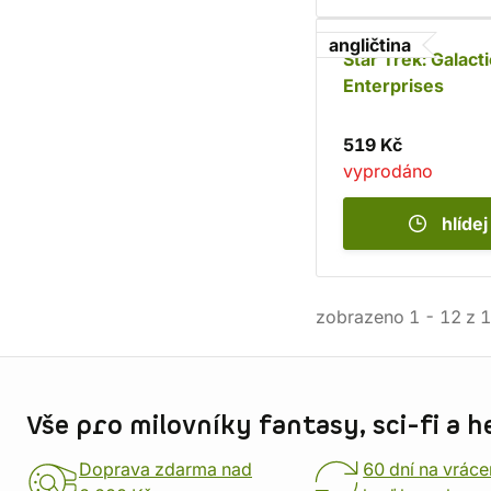
angličtina
Star Trek: Galacti
Enterprises
519 Kč
vyprodáno
hlídej
zobrazeno
1
-
12
z
1
Informace o obchodu
Vše pro milovníky fantasy, sci-fi a h
Doprava zdarma nad
60 dní na vráce