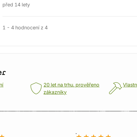
před 14 lety
1
-
4
hodnocení
z
4
er
ní
20 let na trhu, prověřeno
Vlastn
zákazníky