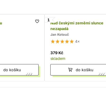
1
su
Nad českými zeměmi slunce
nezapadá
Jan Kotouč
4×
379 Kč
skladem
do košíku
do košíku