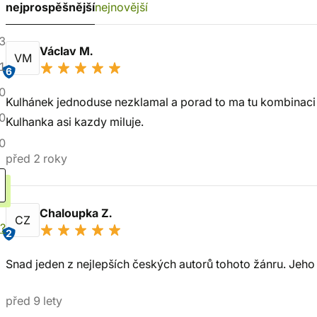
nejprospěšnější
nejnovější
3
Václav M.
VM
1
6
0
Kulhánek jednoduse nezklamal a porad to ma tu kombinaci
0
Kulhanka asi kazdy miluje.
0
před 2 roky
Chaloupka Z.
CZ
í?
2
Snad jeden z nejlepších českých autorů tohoto žánru. Jeh
před 9 lety