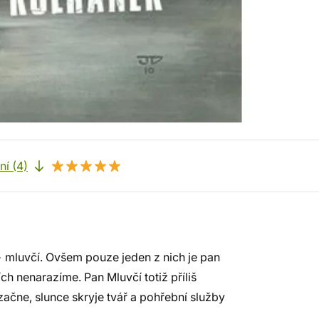
í (4)
n - mluvčí. Ovšem pouze jeden z nich je pan
h nenarazíme. Pan Mluvčí totiž příliš
začne, slunce skryje tvář a pohřební služby