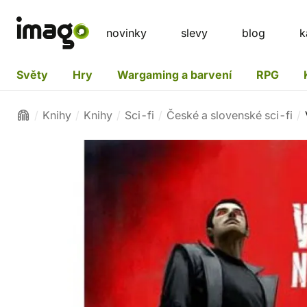
novinky
slevy
blog
k
Světy
Hry
Wargaming a barvení
RPG
Knihy
Knihy
Sci-fi
České a slovenské sci-fi