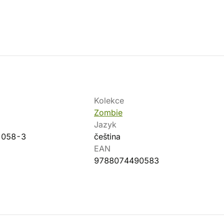
Kolekce
Zombie
Jazyk
-058-3
čeština
EAN
9788074490583