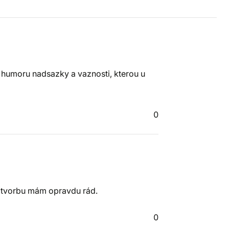
 humoru nadsazky a vaznosti, kterou u
0
o tvorbu mám opravdu rád.
0