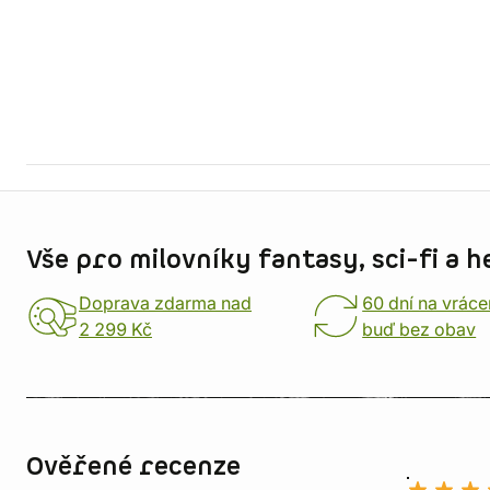
Informace o obchodu
Vše pro milovníky fantasy, sci-fi a h
Doprava zdarma nad
60 dní na vráce
2 299 Kč
buď bez obav
Ověřené recenze