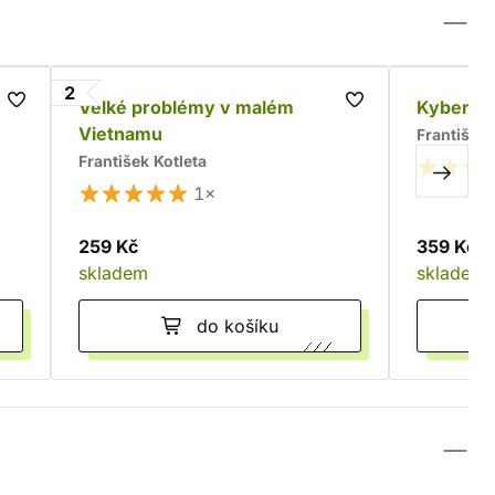
2
Velké problémy v malém
Kyberpun
Vietnamu
František 
František Kotleta
1×
259 Kč
359 Kč
skladem
skladem
do košíku