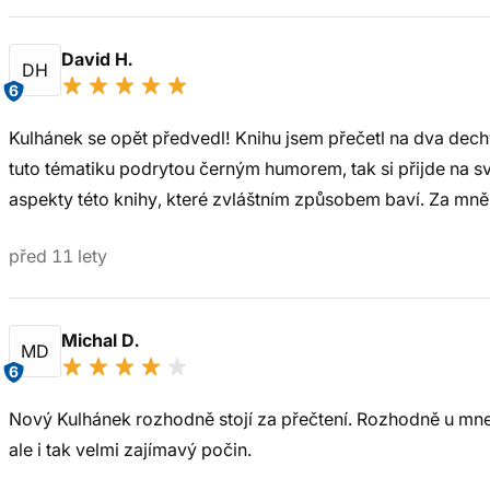
David H.
DH
6
Kulhánek se opět předvedl! Knihu jsem přečetl na dva dech
tuto tématiku podrytou černým humorem, tak si přijde na své.
aspekty této knihy, které zvláštním způsobem baví. Za mně 
před 11 lety
Michal D.
MD
6
Nový Kulhánek rozhodně stojí za přečtení. Rozhodně u mne 
ale i tak velmi zajímavý počin.