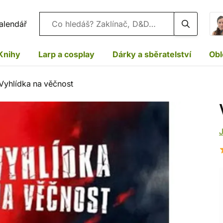
Vyhledávání
alendář
Knihy
Larp a cosplay
Dárky a sběratelství
Obl
Vyhlídka na věčnost
J