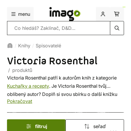
menu
Vyhledávání
Knihy
Spisovatelé
Victoria Rosenthal
/ produktů
Victoria Rosenthal patří k autorům knih z kategorie
Kuchařky a recepty
. Je Victoria Rosenthal tvůj
oblíbený autor? Doplň si svou sbírku o další knížku
Pokračovat
tohoto spisovatele, nebo si prohlédni
nejnovější knihy
od dalších autorů z této kategorie. Někdo vybírá
srdcem, někdo podle autora. U nás si vybereš z méně
filtruj
seřaď
známých i z těch proslulých. ✔️ Nabízíme levnou