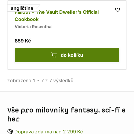
angličtina
Fallout - The Vault Dweller's Official
Cookbook
Victoria Rosenthal
859 Kč
do košíku
zobrazeno
1
-
7
z
7
výsledků
Informace o obchodu
Vše pro milovníky fantasy, sci-fi a
her
Doprava zdarma nad 2 299 Kč