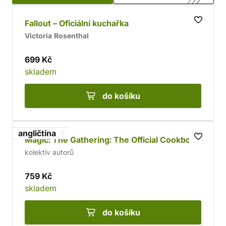
dopravu, rychlé dodání a bezpečný nákup!
Fallout – Oficiální kuchařka
Victoria Rosenthal
699 Kč
skladem
do košíku
angličtina
Magic: The Gathering: The Official Cookbook
kolektiv autorů
759 Kč
skladem
do košíku