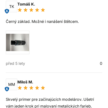
Tomáš K.
TK
6
Černý základ. Možné i nanášení štětcem.
před 5 lety
0
Miloš M.
MM
6
Skvelý primer pre začínajúcích modelárov. Ušetrí
vám jeden krok pri malovaní metalických farieb.