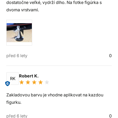
dostatočne veľké, vydrží dlho. Na fotke figúrka s
dvoma vrstvami.
před 6 lety
0
Robert K.
RK
6
Zakladovou barvu je vhodne aplikovat na kazdou
figurku.
před 6 lety
0