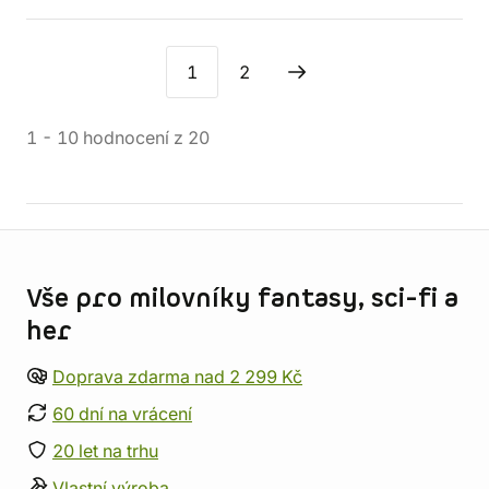
1
2
1
-
10
hodnocení
z
20
Informace o obchodu
Vše pro milovníky fantasy, sci-fi a
her
Doprava zdarma nad 2 299 Kč
60 dní na vrácení
20 let na trhu
Vlastní výroba