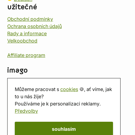
užitečné
Obchodní podmínky
Ochrana osobních údajů
Rady a informace
Velkoobchod
Affiliate program
imago
Kontakt
Můžeme pracovat s
cookies
🍪, ať víme, jak
Prodejna
to u nás žije?
Herna
Používáme je k personalizaci reklamy.
O nás
Předvolby
Hodnocení obchodu
Dárkové poukazy
Kalendář
souhlasím
imago.blog