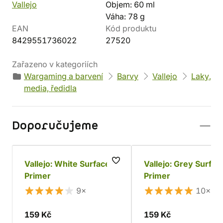
Vallejo
Objem: 60 ml
Váha: 78 g
EAN
Kód produktu
8429551736022
27520
Zařazeno v kategoriích
Wargaming a barvení
Barvy
Vallejo
Laky,
media, ředidla
Doporučujeme
Vallejo: White Surface
Vallejo: Grey Surfac
Primer
Primer
9×
10×
159 Kč
159 Kč