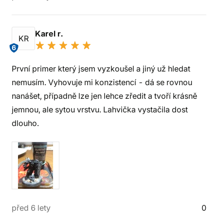
Karel r.
KR
6
První primer který jsem vyzkoušel a jiný už hledat
nemusím. Vyhovuje mi konzistencí - dá se rovnou
nanášet, případně lze jen lehce zředit a tvoří krásně
jemnou, ale sytou vrstvu. Lahvička vystačila dost
dlouho.
před 6 lety
0