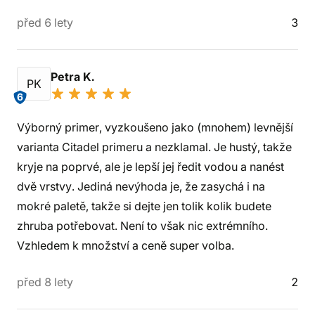
před 6 lety
3
Petra K.
PK
6
Výborný primer, vyzkoušeno jako (mnohem) levnější
varianta Citadel primeru a nezklamal. Je hustý, takže
kryje na poprvé, ale je lepší jej ředit vodou a nanést
dvě vrstvy. Jediná nevýhoda je, že zasychá i na
mokré paletě, takže si dejte jen tolik kolik budete
zhruba potřebovat. Není to však nic extrémního.
Vzhledem k množství a ceně super volba.
před 8 lety
2