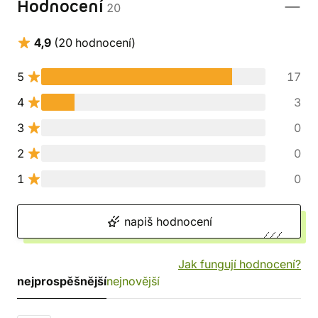
Hodnocení
20
4,9
(20 hodnocení)
5
17
4
3
3
0
2
0
1
0
napiš hodnocení
Jak fungují hodnocení?
nejprospěšnější
nejnovější