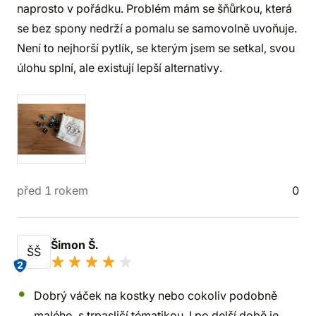
naprosto v pořádku. Problém mám se šňůrkou, která
se bez spony nedrží a pomalu se samovolně uvoňuje.
Není to nejhorší pytlík, se kterým jsem se setkal, svou
úlohu splní, ale existují lepší alternativy.
před 1 rokem
0
Šimon Š.
ŠŠ
2
Dobrý váček na kostky nebo cokoliv podobně
malého, s trpasličí tématikou. I po delší době je