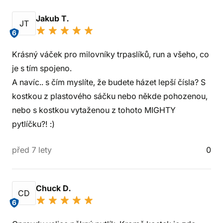
Jakub T.
JT
6
Krásný váček pro milovníky trpaslíků, run a všeho, co
je s tím spojeno.
A navíc.. s čím myslíte, že budete házet lepší čísla? S
kostkou z plastového sáčku nebo někde pohozenou,
nebo s kostkou vytaženou z tohoto MIGHTY
pytlíčku?! :)
před 7 lety
0
Chuck D.
CD
6