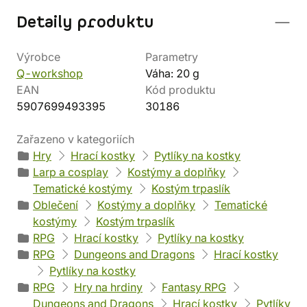
Detaily produktu
Výrobce
Parametry
Q-workshop
Váha: 20 g
EAN
Kód produktu
5907699493395
30186
Zařazeno v kategoriích
Hry
Hrací kostky
Pytlíky na kostky
Larp a cosplay
Kostýmy a doplňky
Tematické kostýmy
Kostým trpaslík
Oblečení
Kostýmy a doplňky
Tematické
kostýmy
Kostým trpaslík
RPG
Hrací kostky
Pytlíky na kostky
RPG
Dungeons and Dragons
Hrací kostky
Pytlíky na kostky
RPG
Hry na hrdiny
Fantasy RPG
Dungeons and Dragons
Hrací kostky
Pytlíky