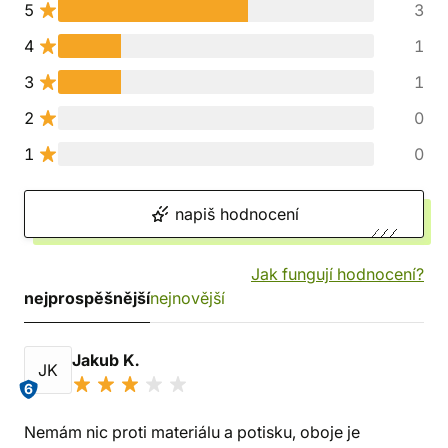
5
3
4
1
3
1
2
0
1
0
napiš hodnocení
Jak fungují hodnocení?
nejprospěšnější
nejnovější
Jakub K.
JK
6
Nemám nic proti materiálu a potisku, oboje je