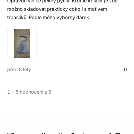
Opravdu velice pěkný pytlík. Kromě kostek je zde
možno skladovat prakticky cokoli s motivem
trpaslíků. Podle mého výborný dárek.
před 8 lety
0
1
-
5
hodnocení
z
5
Informace o obchodu