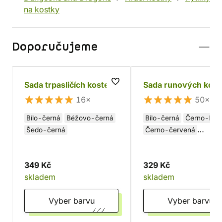
na kostky
Doporučujeme
Sada trpasličích kostek
Sada runových kost
16×
50×
Bílo-černá
Béžovo-černá
Bílo-černá
Černo-bílá
Šedo-černá
Černo-červená
Zeleno-zlatá
349 Kč
329 Kč
skladem
skladem
Vyber barvu
Vyber barvu