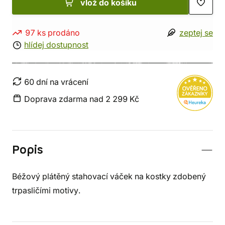
vlož do košíku
97 ks prodáno
zeptej se
hlídej dostupnost
60 dní na vrácení
Doprava zdarma nad 2 299 Kč
Popis
Béžový plátěný stahovací váček na kostky zdobený
trpasličími motivy.