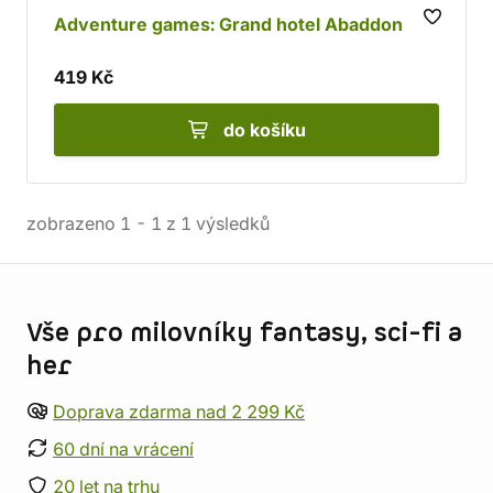
Adventure games: Grand hotel Abaddon
419 Kč
do košíku
zobrazeno
1
-
1
z
1
výsledků
Informace o obchodu
Vše pro milovníky fantasy, sci-fi a
her
Doprava zdarma nad 2 299 Kč
60 dní na vrácení
20 let na trhu