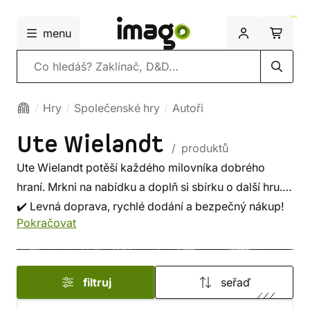
menu
Vyhledávání
Hry
Společenské hry
Autoři
Ute Wielandt
/ produktů
Ute Wielandt potěší každého milovníka dobrého
hraní. Mrkni na nabídku a doplň si sbírku o další hru.
✔️ Levná doprava, rychlé dodání a bezpečný nákup!
Pokračovat
filtruj
seřaď