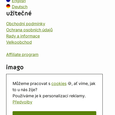
English
Deutsch
užitečné
Obchodní podmínky
Ochrana osobních údajů
Rady a informace
Velkoobchod
Affiliate program
imago
Kontakt
Můžeme pracovat s
cookies
🍪, ať víme, jak
Prodejna
to u nás žije?
Herna
Používáme je k personalizaci reklamy.
O nás
Předvolby
Hodnocení obchodu
Dárkové poukazy
Kalendář