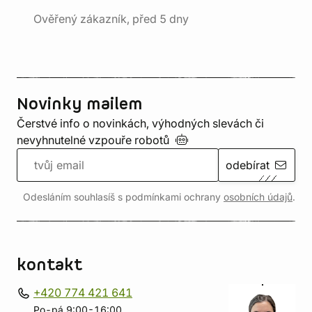
Ověřený zákazník, před 5 dny
Novinky mailem
Čerstvé info o novinkách, výhodných slevách či
nevyhnutelné vzpouře
robotů
odebírat
Odesláním souhlasíš s podmínkami ochrany
osobních údajů
.
kontakt
+420 774 421 641
Po-pá 9:00-16:00