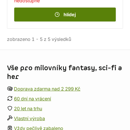
nedostupné
hlídej
zobrazeno
1
-
5
z
5
výsledků
Informace o obchodu
Vše pro milovníky fantasy, sci-fi a
her
Doprava zdarma nad 2 299 Kč
60 dní na vrácení
20 let na trhu
Vlastní výroba
Vždy pečlivě zabaleno