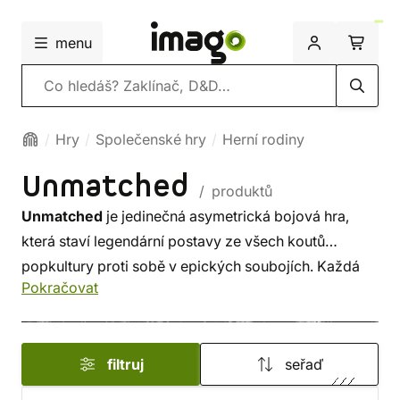
menu
Vyhledávání
Hry
Společenské hry
Herní rodiny
Unmatched
/ produktů
Unmatched
je jedinečná asymetrická bojová hra,
která staví legendární postavy ze všech koutů
popkultury proti sobě v epických soubojích. Každá
Pokračovat
postava má svůj unikátní balíček karet a schopnosti,
díky kterým ji můžeš přizpůsobit svému hernímu
stylu. Naplánuj strategii, použij speciální útoky
filtruj
seřaď
a přechytrač své soupeře na tematických bojištích!