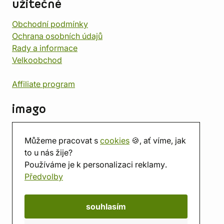
užitečné
Obchodní podmínky
Ochrana osobních údajů
Rady a informace
Velkoobchod
Affiliate program
imago
Kontakt
Můžeme pracovat s
cookies
🍪, ať víme, jak
Prodejna
to u nás žije?
Herna
Používáme je k personalizaci reklamy.
O nás
Předvolby
Hodnocení obchodu
Dárkové poukazy
Kalendář
souhlasím
imago.blog