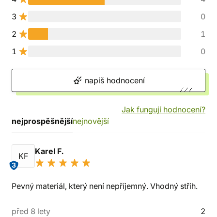
3
0
2
1
1
0
napiš hodnocení
Jak fungují hodnocení?
nejprospěšnější
nejnovější
Karel F.
KF
3
Pevný materiál, který není nepříjemný. Vhodný střih.
před 8 lety
2