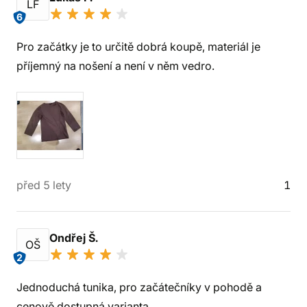
LF
6
Pro začátky je to určitě dobrá koupě, materiál je
příjemný na nošení a není v něm vedro.
před 5 lety
1
Ondřej Š.
OŠ
2
Jednoduchá tunika, pro začátečníky v pohodě a
cenově dostupná varianta.