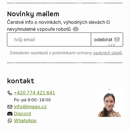
Novinky mailem
Čerstvé info o novinkách, výhodných slevách či
nevyhnutelné vzpouře
robotů
odebírat
Odesláním souhlasíš s podmínkami ochrany
osobních údajů
.
kontakt
+420 774 421 641
Po-pá 9:00-16:00
info@imago.cz
Discord
WhatsApp