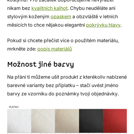
nikam bez
kvalitních kalhot
. Chybu neuděláte ani
stylovým koženým
opaskem
a obzvláště v letních
měsících to chce nějakou elegantní
pokrývku hlavy
.
Pokud si chcete přečíst více o použitém materiálu,
mrkněte zde:
popis materiálů
Možnost jiné barvy
Na přání ti můžeme ušít produkt z kterékoliv nabízené
barevné varianty bez příplatku – stačí uvést jméno
barvy ze vzorníku do poznámky tvojí objednávky.