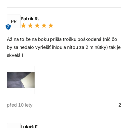
Patrik R.
PR
2
Až na to že na boku prišla trošku poškodená (nič čo
by sa nedalo vyriešiť ihlou a niťou za 2 minútky) tak je
skvelá !
před 10 lety
2
Lukáš F.