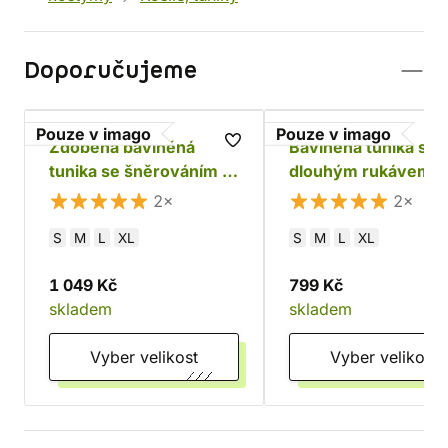
Doporučujeme
Pouze v imago
Pouze v imago
Zdobená bavlněná
Bavlněná tunika s
tunika se šněrováním -
dlouhým rukávem - 
černá
2×
2×
S
M
L
XL
S
M
L
XL
1 049 Kč
799 Kč
skladem
skladem
Vyber velikost
Vyber velikost