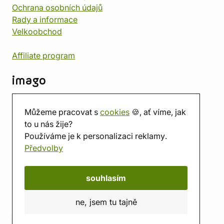
Ochrana osobních údajů
Rady a informace
Velkoobchod
Affiliate program
imago
Kontakt
Můžeme pracovat s
cookies
🍪, ať víme, jak
Prodejna
to u nás žije?
Herna
Používáme je k personalizaci reklamy.
O nás
Předvolby
Hodnocení obchodu
Dárkové poukazy
Kalendář
souhlasím
imago.blog
ne, jsem tu tajně