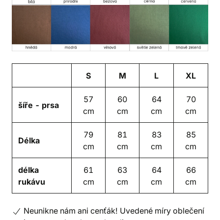
S
M
L
XL
57
60
64
70
šíře - prsa
cm
cm
cm
cm
79
81
83
85
Délka
cm
cm
cm
cm
délka
61
63
64
66
rukávu
cm
cm
cm
cm
Neunikne nám ani cenťák! Uvedené míry oblečení