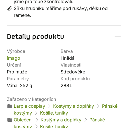
jsme pro tebe zkontrolovali.
Šířku hrudníku měříme pod rukávy, délku od
ramene.
Detaily produktu
Výrobce
Barva
imago
Hnědá
Určení
Vlastnosti
Pro muže
Středověké
Parametry
Kód produktu
Váha: 252 g
2881
Zařazeno v kategoriích
Larp a cosplay
Kostýmy a doplňky
Pánské
kostýmy
Košile, tuniky
Oblečení
Kostýmy a doplňky
Pánské
kostýmy
Košile, tuniky