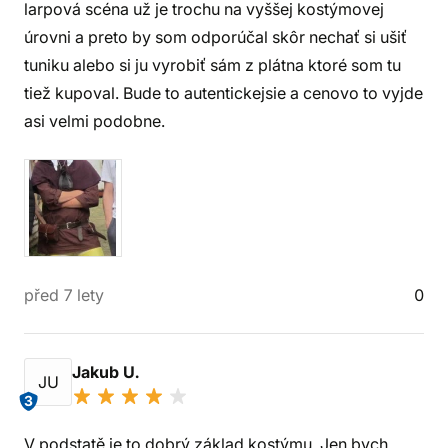
larpová scéna už je trochu na vyššej kostýmovej
úrovni a preto by som odporúčal skôr nechať si ušiť
tuniku alebo si ju vyrobiť sám z plátna ktoré som tu
tiež kupoval. Bude to autentickejsie a cenovo to vyjde
asi velmi podobne.
před 7 lety
0
Jakub U.
JU
3
V podstatě je to dobrý základ kostýmu. Jen bych