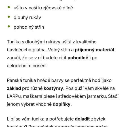
ušito v naší krejčovské dílně
dlouhý rukáv
pohodlný střih
Tunika s dlouhými rukávy ušitá z kvalitního
bavlněného plátna. Volný střih a
příjemný materiál
zaručí, že se v ní budete cítit
pohodlně
i po
celodenním nošení.
Pánská tunika hnědé barvy se perfektně hodí jako
základ
pro různé
kostýmy
. Poslouží vám skvěle na
LARPu, maškarní plese i středověkém jarmarku. Stačí
jenom vybrat vhodné
doplňky
.
Líbí se vám tunika a potřebujete
doladit
zbytek
kostýmu? Pro začátek doporučujeme nevyrážet