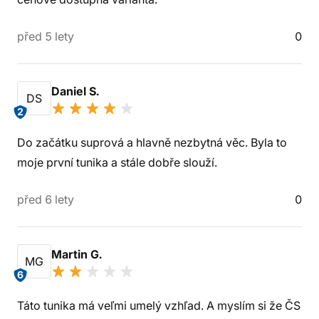
před 5 lety
0
Daniel S.
DS
2
Do začátku suprová a hlavně nezbytná věc. Byla to
moje první tunika a stále dobře slouží.
před 6 lety
0
Martin G.
MG
6
Táto tunika má veľmi umelý vzhľad. A myslím si že ČS