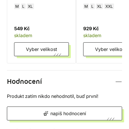
M
L
XL
M
L
XL
XXL
549 Kč
929 Kč
skladem
skladem
Vyber velikost
Vyber velikost
Hodnocení
Produkt zatím nikdo nehodnotil, buď první!
napiš hodnocení