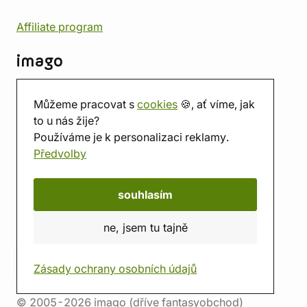
Affiliate program
imago
Kontakt
Můžeme pracovat s
cookies
🍪, ať víme, jak
Prodejna
to u nás žije?
Herna
Používáme je k personalizaci reklamy.
O nás
Předvolby
Hodnocení obchodu
Dárkové poukazy
Kalendář
souhlasím
imago.blog
ne, jsem tu tajně
Zásady ochrany osobních údajů
© 2005-2026 imago (dříve fantasyobchod)