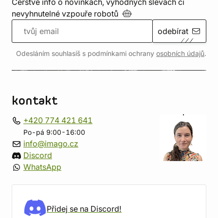
Čerstvé info o novinkách, výhodných slevách či
nevyhnutelné vzpouře
robotů
odebírat
Odesláním souhlasíš s podmínkami ochrany
osobních údajů
.
kontakt
+420 774 421 641
Po-pá 9:00-16:00
info@imago.cz
Discord
WhatsApp
Přidej se na Discord!