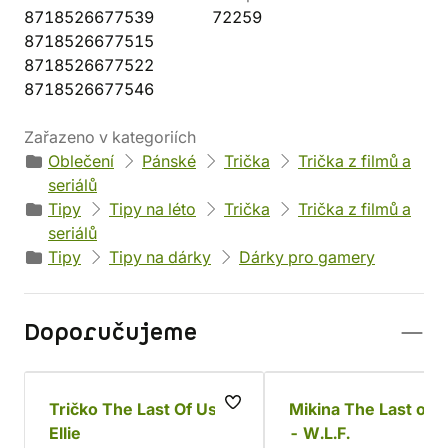
8718526677539
72259
8718526677515
8718526677522
8718526677546
Zařazeno v kategoriích
Oblečení
Pánské
Trička
Trička z filmů a
seriálů
Tipy
Tipy na léto
Trička
Trička z filmů a
seriálů
Tipy
Tipy na dárky
Dárky pro gamery
Doporučujeme
Tričko The Last Of Us -
Mikina The Last of U
Ellie
- W.L.F.