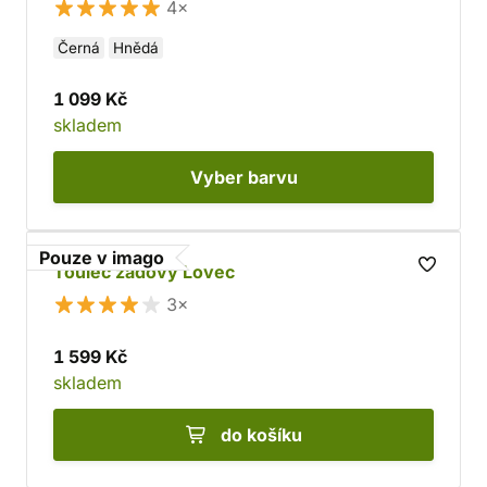
4×
Černá
Hnědá
1 099 Kč
skladem
Vyber
barvu
Pouze v imago
Toulec zádový Lovec
3×
1 599 Kč
skladem
do košíku