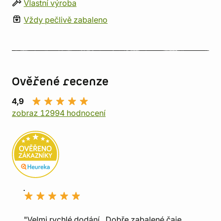
Vlastní výroba
Vždy pečlivě zabaleno
Ověřené recenze
4,9
zobraz 12994 hodnocení
"Velmi rychlé dodání., Dobře zabalené čaje.,