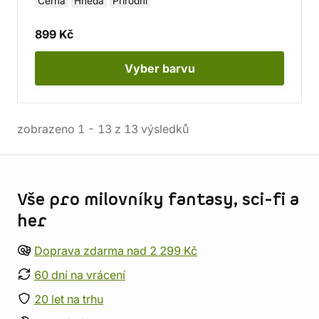
Černá
Hnědá
Přírodní
899 Kč
Vyber
barvu
zobrazeno
1
-
13
z
13
výsledků
Informace o obchodu
Vše pro milovníky fantasy, sci-fi a
her
Doprava zdarma nad 2 299 Kč
60 dní na vrácení
20 let na trhu