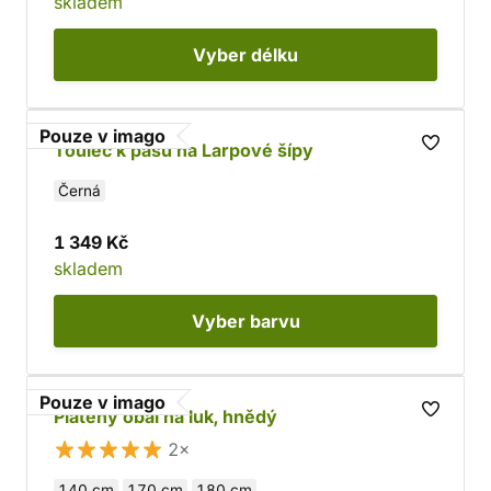
skladem
Vyber
délku
Pouze v imago
Toulec k pasu na Larpové šípy
Černá
1 349 Kč
skladem
Vyber
barvu
Pouze v imago
Plátěný obal na luk, hnědý
2×
140 cm
170 cm
180 cm