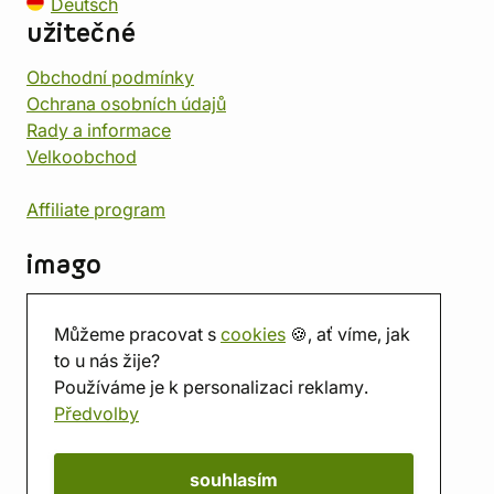
Deutsch
užitečné
Obchodní podmínky
Ochrana osobních údajů
Rady a informace
Velkoobchod
Affiliate program
imago
Kontakt
Můžeme pracovat s
cookies
🍪, ať víme, jak
Prodejna
to u nás žije?
Herna
Používáme je k personalizaci reklamy.
O nás
Předvolby
Hodnocení obchodu
Dárkové poukazy
Kalendář
souhlasím