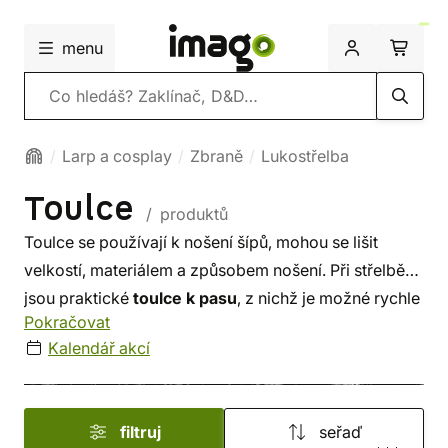
menu
Vyhledávání
Larp a cosplay
Zbraně
Lukostřelba
Toulce
/ produktů
Toulce se používají k nošení šípů, mohou se lišit
velkostí, materiálem a způsobem nošení. Při střelbě
jsou praktické
toulce k pasu
, z nichž je možné rychle
Pokračovat
šíp vytáhnout a založit. Pro tradiční lukostřelbu
Kalendář akcí
a zejména larp jsou vhodné
toulce zádové
, které
nepřekáží při pohybu. V naší dílně vyrábíme vlastní
plátěné a kožené toulce, i
dětské toulce
pro malé
filtruj
seřaď
lučištníky.