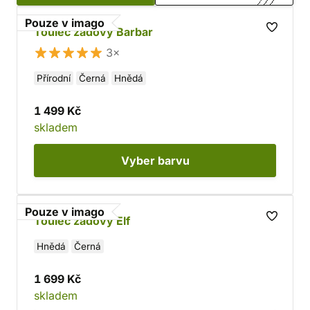
Pouze v imago
Toulec zádový Barbar
3×
Přírodní
Černá
Hnědá
1 499 Kč
skladem
Vyber
barvu
Pouze v imago
Toulec zádový Elf
Hnědá
Černá
1 699 Kč
skladem