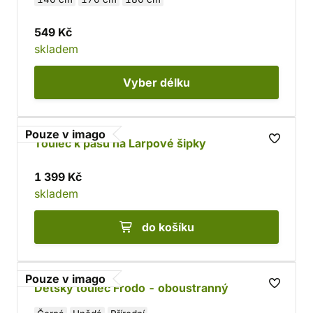
549 Kč
skladem
Vyber
délku
Pouze v imago
Toulec k pasu na Larpové šipky
1 399 Kč
skladem
do košíku
Pouze v imago
Dětský toulec Frodo - oboustranný