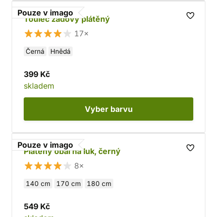
Pouze v imago
Toulec zádový plátěný
17×
Černá
Hnědá
399 Kč
skladem
Vyber
barvu
Pouze v imago
Plátěný obal na luk, černý
8×
140 cm
170 cm
180 cm
549 Kč