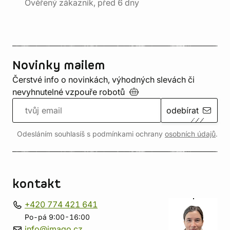
Ověřený zákazník, před 6 dny
Novinky mailem
Čerstvé info o novinkách, výhodných slevách či
nevyhnutelné vzpouře
robotů
odebírat
Odesláním souhlasíš s podmínkami ochrany
osobních údajů
.
kontakt
+420 774 421 641
Po-pá 9:00-16:00
info@imago.cz