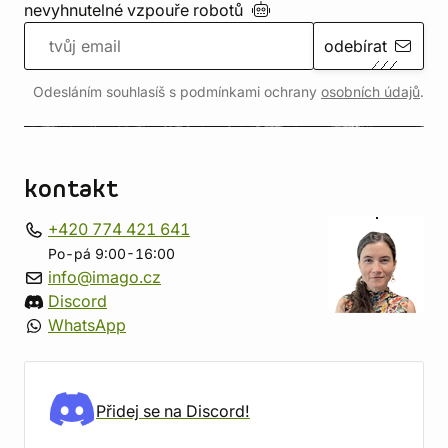
nevyhnutelné vzpouře
robotů
odebírat
Odesláním souhlasíš s podmínkami ochrany
osobních údajů
.
kontakt
+420 774 421 641
Po-pá 9:00-16:00
info@imago.cz
Discord
WhatsApp
Přidej se na Discord!