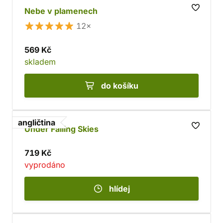
Nebe v plamenech
12×
569 Kč
skladem
do košíku
angličtina
Under Falling Skies
719 Kč
vyprodáno
hlídej