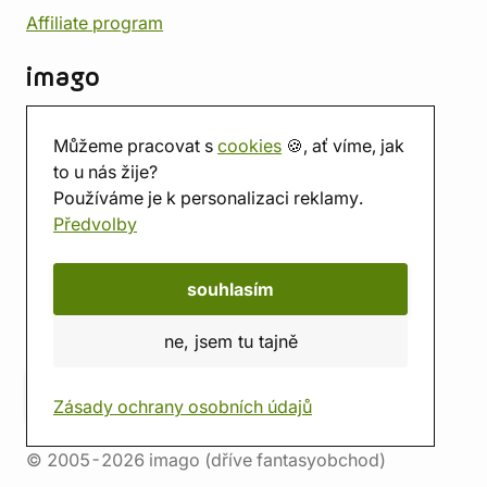
Affiliate program
imago
Kontakt
Můžeme pracovat s
cookies
🍪, ať víme, jak
Prodejna
to u nás žije?
Herna
Používáme je k personalizaci reklamy.
O nás
Předvolby
Hodnocení obchodu
Dárkové poukazy
Kalendář
souhlasím
imago.blog
ne, jsem tu tajně
Zásady ochrany osobních údajů
© 2005-2026 imago (dříve fantasyobchod)