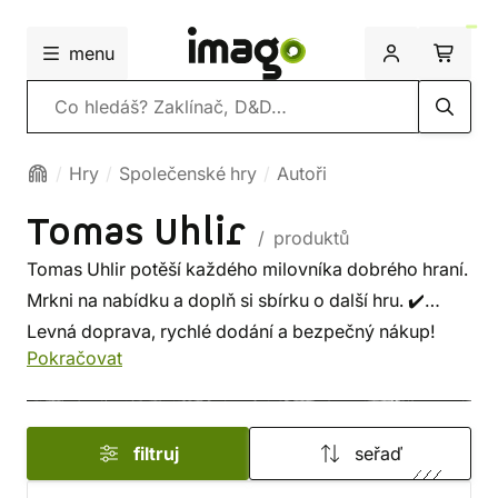
menu
Vyhledávání
Hry
Společenské hry
Autoři
Tomas Uhlir
/ produktů
Tomas Uhlir potěší každého milovníka dobrého hraní.
Mrkni na nabídku a doplň si sbírku o další hru. ✔️
Levná doprava, rychlé dodání a bezpečný nákup!
Pokračovat
filtruj
seřaď