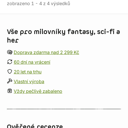
zobrazeno
1
-
4
z
4
výsledků
Informace o obchodu
Vše pro milovníky fantasy, sci-fi a
her
Doprava zdarma nad 2 299 Kč
60 dní na vrácení
20 let na trhu
Vlastní výroba
Vždy pečlivě zabaleno
Ověřené recenze