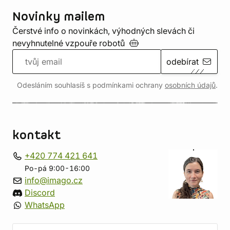
Novinky mailem
Čerstvé info o novinkách, výhodných slevách či
nevyhnutelné vzpouře
robotů
odebírat
Odesláním souhlasíš s podmínkami ochrany
osobních údajů
.
kontakt
+420 774 421 641
Po-pá 9:00-16:00
info@imago.cz
Discord
WhatsApp