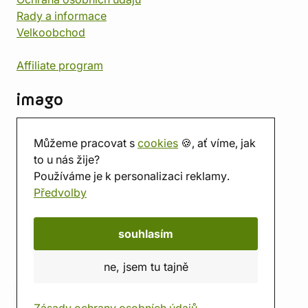
Rady a informace
Velkoobchod
Affiliate program
imago
Kontakt
Můžeme pracovat s
cookies
🍪, ať víme, jak
Prodejna
to u nás žije?
Herna
Používáme je k personalizaci reklamy.
O nás
Předvolby
Hodnocení obchodu
Dárkové poukazy
Kalendář
souhlasím
imago.blog
ne, jsem tu tajně