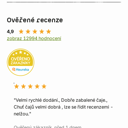
Ověřené recenze
4,9
zobraz 12994 hodnocení
"Velmi rychlé dodání., Dobře zabalené čaje.,
Chuť čajů velmi dobrá , lze se řídit recenzemi -
nelžou."
Ověřený zákazník, před 1 dnem