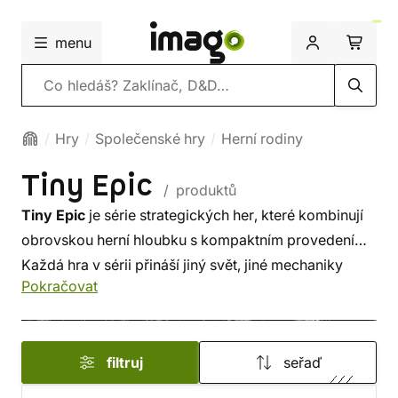
menu
Vyhledávání
Hry
Společenské hry
Herní rodiny
Tiny Epic
/ produktů
Tiny Epic
je série strategických her, které kombinují
obrovskou herní hloubku s kompaktním provedením.
Každá hra v sérii přináší jiný svět, jiné mechaniky
Pokračovat
a jedinečný zážitek, to vše v praktické krabičce,
kterou si vezmeš kamkoliv!
filtruj
seřaď