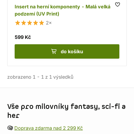
Insert na herní komponenty - Malá velká
podzemí (UV Print)
2×
599 Kč
do košíku
zobrazeno
1
-
1
z
1
výsledků
Informace o obchodu
Vše pro milovníky fantasy, sci-fi a
her
Doprava zdarma nad 2 299 Kč