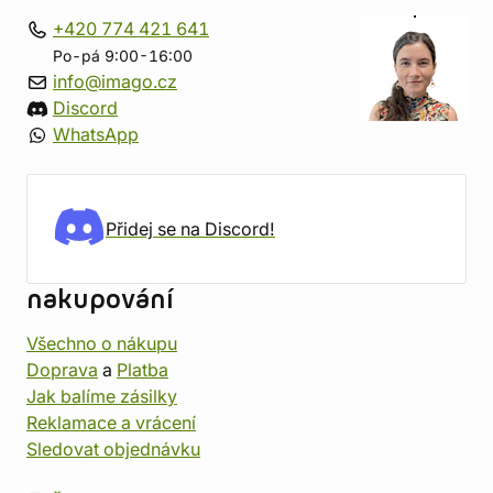
+420 774 421 641
Po-pá 9:00-16:00
info@imago.cz
Discord
WhatsApp
Přidej se na Discord!
nakupování
Všechno o nákupu
Doprava
a
Platba
Jak balíme zásilky
Reklamace a vrácení
Sledovat objednávku