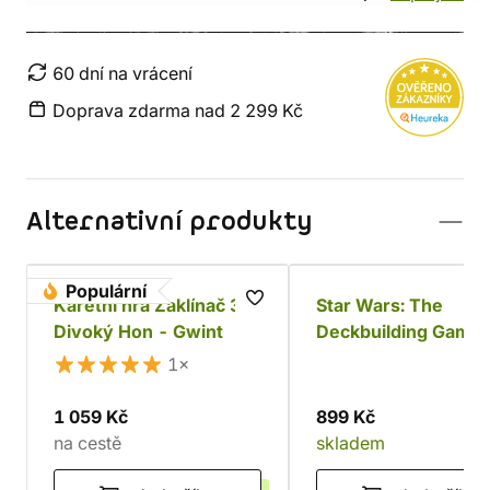
60 dní na vrácení
Doprava zdarma nad 2 299 Kč
Alternativní produkty
Populární
Karetní hra Zaklínač 3:
Star Wars: The
Divoký Hon - Gwint
Deckbuilding Game 
Povstalci a Impériu
1×
1 059 Kč
899 Kč
na cestě
skladem