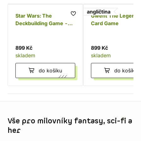
angličtina
Star Wars: The
Gwent The Legenda
Deckbuilding Game -
Card Game
Povstalci a Impérium
899 Kč
899 Kč
skladem
skladem
do košíku
do košíku
Informace o obchodu
Vše pro milovníky fantasy, sci-fi a
her