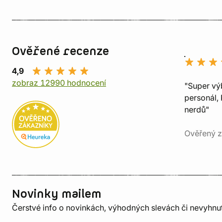
Ověřené recenze
4,9
zobraz 12990 hodnocení
"Super vý
personál, 
nerdů"
Ověřený z
Novinky mailem
Čerstvé info o novinkách, výhodných slevách či nevyhn