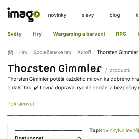
novinky
slevy
blog
k
Světy
Hry
Wargaming a barvení
RPG
Hry
Společenské hry
Autoři
Thorsten Gimmler
Thorsten Gimmler
/ produktů
Thorsten Gimmler potěší každého milovníka dobrého hraní
o další hru. ✔️ Levná doprava, rychlé dodání a bezpečný
Pokračovat
Top
Novinky
Nejlevněj
Dostupnost