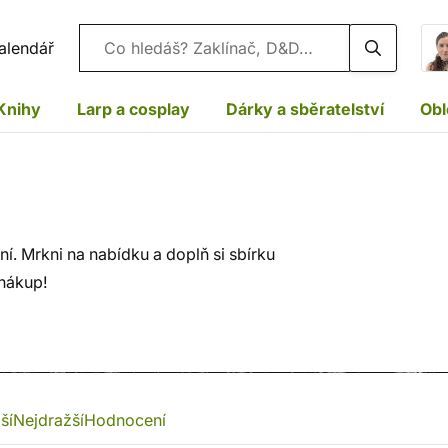
Vyhledávání
alendář
Knihy
Larp a cosplay
Dárky a sběratelství
Obl
. Mrkni na nabídku a doplň si sbírku
 nákup!
ší
Nejdražší
Hodnocení