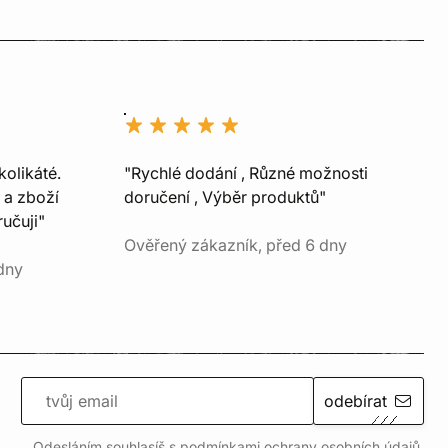
kolikáté.
"Rychlé dodání , Různé možnosti
 a zboží
doručení , Výběr produktů"
učuji"
Ověřený zákazník, před 6 dny
dny
odebírat
Odesláním souhlasíš s podmínkami ochrany
osobních údajů
.