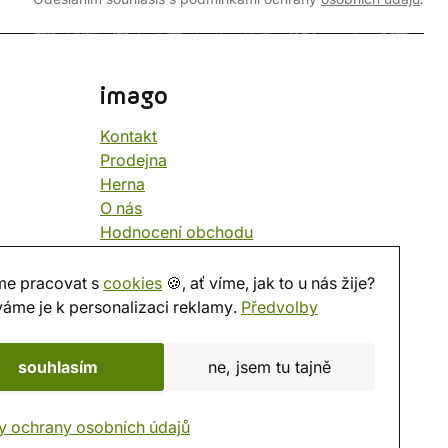
imago
Kontakt
Prodejna
Herna
O nás
Hodnocení obchodu
Dárkové poukazy
Kalendář
e pracovat s
cookies
🍪, ať víme, jak to u nás žije?
imago.blog
áme je k personalizaci reklamy.
Předvolby
souhlasím
ne, jsem tu tajně
y ochrany osobních údajů