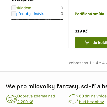
skladem
0
předobjednávka
0
Podělaná smůla
319 Kč
do koší
zobrazeno
1
-
4
z
4
v
Informace o obchodu
Vše pro milovníky fantasy, sci-fi a h
Doprava zdarma nad
60 dní na vráce
2 299 Kč
buď bez obav