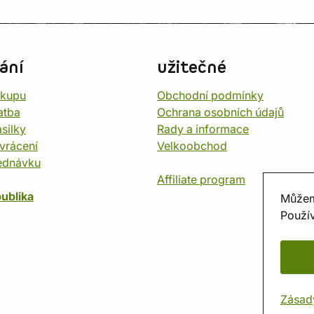
ání
užitečné
ákupu
Obchodní podmínky
atba
Ochrana osobních údajů
silky
Rady a informace
vrácení
Velkoobchod
ednávku
Affiliate program
ublika
Můžem
Použív
Zásad