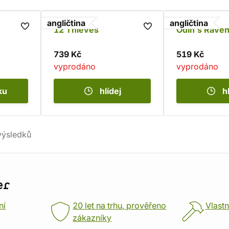
angličtina
angličtina
12 Thieves
Odin's Rave
739 Kč
519 Kč
vyprodáno
vyprodáno
ku
hlídej
h
ýsledků
er
ní
20 let na trhu, prověřeno
Vlastn
zákazníky