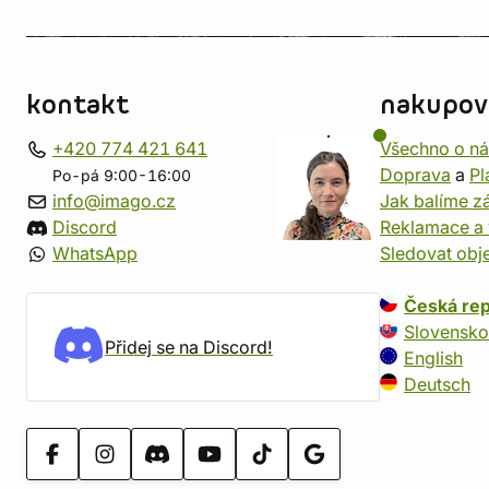
kontakt
nakupov
+420 774 421 641
Všechno o n
Doprava
a
Pl
Po-pá 9:00-16:00
info@imago.cz
Jak balíme zá
Discord
Reklamace a 
WhatsApp
Sledovat obj
Česká rep
Slovensko
Přidej se na Discord!
English
Deutsch