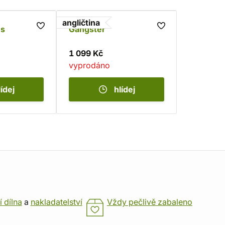
angličtina
ns
Gangster
1 099 Kč
vyprodáno
lídej
hlídej
í dílna
a
nakladatelství
Vždy pečlivě zabaleno