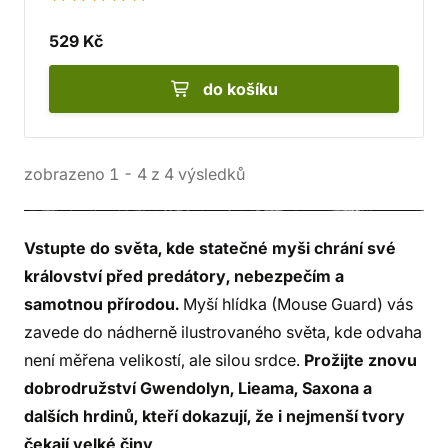
529 Kč
do košíku
zobrazeno
1
-
4
z
4
výsledků
Vstupte do světa, kde statečné myši chrání své
království před predátory, nebezpečím a
samotnou přírodou.
Myší hlídka (Mouse Guard) vás
zavede do nádherně ilustrovaného světa, kde odvaha
není měřena velikostí, ale silou srdce.
Prožijte znovu
dobrodružství Gwendolyn, Lieama, Saxona a
dalších hrdinů, kteří dokazují, že i nejmenší tvory
čekají velké činy
.