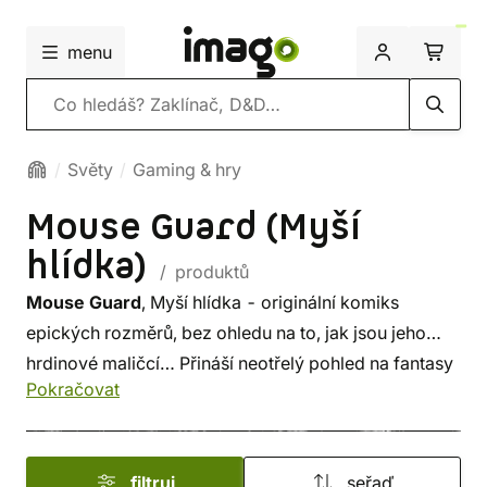
menu
Vyhledávání
Světy
Gaming & hry
Mouse Guard (Myší
hlídka)
/ produktů
Mouse Guard
, Myší hlídka - originální komiks
epických rozměrů, bez ohledu na to, jak jsou jeho
hrdinové maličcí… Přináší neotřelý pohled na fantasy
Pokračovat
příběh, ale i na kresbu.
filtruj
seřaď