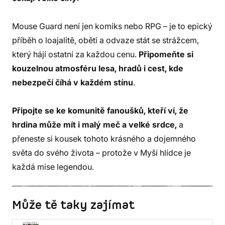
Mouse Guard není jen komiks nebo RPG – je to epický
příběh o loajalitě, oběti a odvaze stát se strážcem,
který hájí ostatní za každou cenu.
Připomeňte si
kouzelnou atmosféru lesa, hradů i cest, kde
nebezpečí číhá v každém stínu
.
Připojte se ke komunitě fanoušků, kteří ví, že
hrdina může mít i malý meč a velké srdce,
a
přeneste si kousek tohoto krásného a dojemného
světa do svého života – protože v Myší hlídce je
každá mise legendou.
Může tě taky zajímat