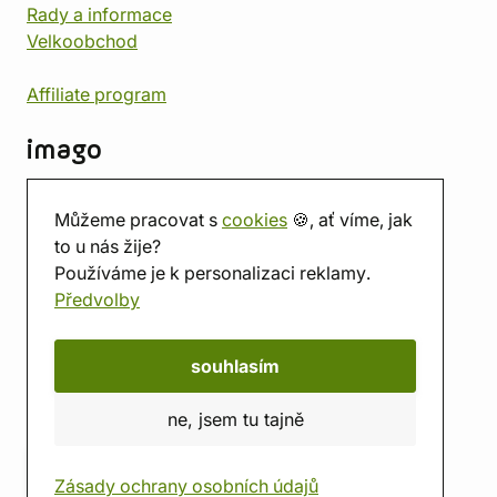
Rady a informace
Velkoobchod
Affiliate program
imago
Kontakt
Můžeme pracovat s
cookies
🍪, ať víme, jak
Prodejna
to u nás žije?
Herna
Používáme je k personalizaci reklamy.
O nás
Předvolby
Hodnocení obchodu
Dárkové poukazy
Kalendář
souhlasím
imago.blog
ne, jsem tu tajně
Zásady ochrany osobních údajů