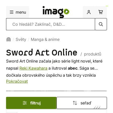
menu
Vyhledávání
Světy
Manga & anime
Sword Art Online
/ produktů
Sword Art Online začala jako série light novel, které
napsal
Reki Kawahara
a ilutroval
abec
. Sága se
dočkala obrovského úspěchu a tak brzy vznikla
Pokračovat
manga adaptace a televizní zpracování v podobě
stejnojmenného anime. Příběhy
Kirita
a
Asuny
si
získaly fanoušky po celém světě a fantastický herní
filtruj
seřaď
svět lákal k dalšímu zpracování.