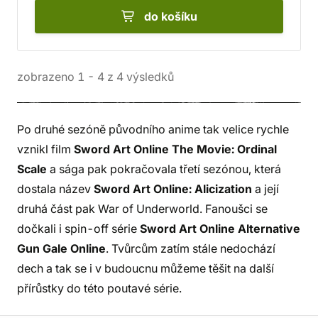
do košíku
zobrazeno
1
-
4
z
4
výsledků
Po druhé sezóně původního anime tak velice rychle
vznikl film
Sword Art Online The Movie: Ordinal
Scale
a sága pak pokračovala třetí sezónou, která
dostala název
Sword Art Online: Alicization
a její
druhá část pak War of Underworld. Fanoušci se
dočkali i spin-off série
Sword Art Online Alternative
Gun Gale Online
. Tvůrcům zatím stále nedochází
dech a tak se i v budoucnu můžeme těšit na další
přírůstky do této poutavé série.