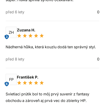
před 6 lety
0
Zuzana H.
ZH
3
Nádherná hůlka, která kouzlu dodá ten správný styl.
před 8 lety
0
František P.
FP
6
Svietiaci prútik bol to môj prvý suvenír z fantasy
obchodu a zároveň aj prvá vec do zbierky HP.