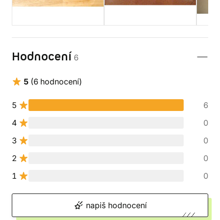
Hodnocení
6
5
(6 hodnocení)
5
6
4
0
3
0
2
0
1
0
napiš hodnocení