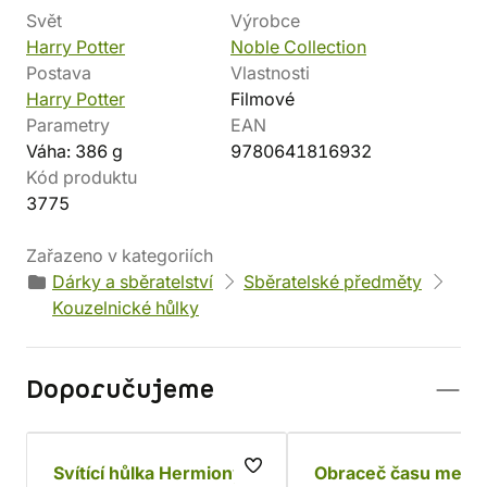
Svět
Výrobce
Harry Potter
Noble Collection
Postava
Vlastnosti
Harry Potter
Filmové
Parametry
EAN
Váha: 386 g
9780641816932
Kód produktu
3775
Zařazeno v kategoriích
Dárky a sběratelství
Sběratelské předměty
Kouzelnické hůlky
Doporučujeme
Svítící hůlka Hermiony
Obraceč času menší