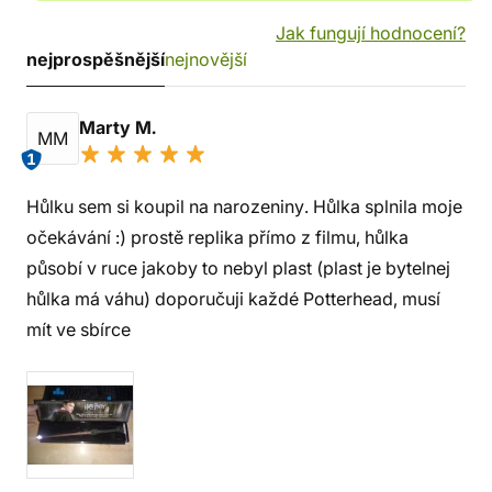
Jak fungují hodnocení?
nejprospěšnější
nejnovější
Marty M.
MM
1
Hůlku sem si koupil na narozeniny. Hůlka splnila moje
očekávání :) prostě replika přímo z filmu, hůlka
působí v ruce jakoby to nebyl plast (plast je bytelnej
hůlka má váhu) doporučuji každé Potterhead, musí
mít ve sbírce