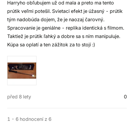
Harryho obľubujem už od mala a preto ma tento
prútik veľmi potešil. Svietaci efekt je úžasný - prútik
tým nadobúda dojem, že je naozaj čarovný.
Spracovanie je geniálne - replika identická s filmom.
Taktiež je prútik ľahký a dobre sa s ním manipuluje.
Kúpa sa oplatí a ten zážitok za to stojí :)
před 8 lety
0
1
-
6
hodnocení
z
6