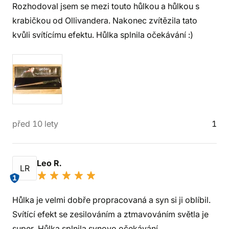
Rozhodoval jsem se mezi touto hůlkou a hůlkou s
krabičkou od Ollivandera. Nakonec zvítězila tato
kvůli svítícímu efektu. Hůlka splnila očekávání :)
před 10 lety
1
Leo R.
LR
1
Hůlka je velmi dobře propracovaná a syn si ji oblíbil.
Svítící efekt se zesilováním a ztmavováním světla je
super. Hůlka splnila synovo očekávání.