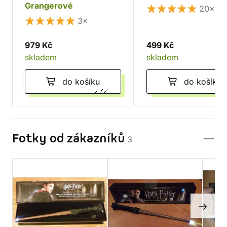
Grangerové
20×
3×
979 Kč
499 Kč
skladem
skladem
do košíku
do košíku
Fotky od zákazníků
3