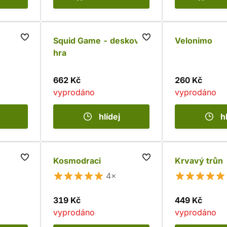
Squid Game - desková
Velonimo
hra
662 Kč
260 Kč
vyprodáno
vyprodáno
hlídej
h
Kosmodraci
Krvavý trůn
4×
319 Kč
449 Kč
vyprodáno
vyprodáno