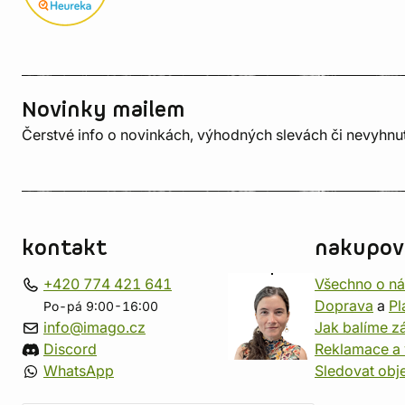
Novinky mailem
Čerstvé info o novinkách, výhodných slevách či nevyhn
kontakt
nakupov
+420 774 421 641
Všechno o n
Doprava
a
Pl
Po-pá 9:00-16:00
info@imago.cz
Jak balíme zá
Discord
Reklamace a 
WhatsApp
Sledovat obj