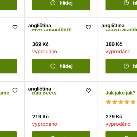
hlídej
h
angličtina
angličtina
Five Cucumbers
Clown Stando
369 Kč
189 Kč
vyprodáno
vyprodáno
hlídej
h
angličtina
amelot
Bad Beets
Jak jako jak?
219 Kč
279 Kč
vyprodáno
vyprodáno