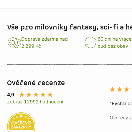
Informace o obchodu
Vše pro milovníky fantasy, sci-fi a h
Doprava zdarma nad
60 dní na vráce
2 299 Kč
buď bez obav
Ověřené recenze
4,9
zobraz 12992 hodnocení
"Rychlá do
Ověřený z