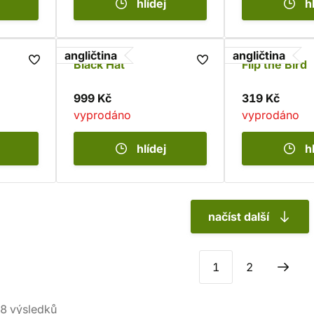
hlídej
h
angličtina
angličtina
Black Hat
Flip the Bird
999 Kč
319 Kč
vyprodáno
vyprodáno
hlídej
h
načíst další
1
2
8
výsledků