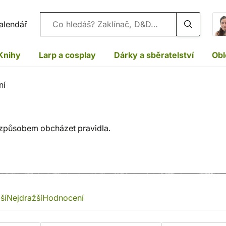
Vyhledávání
alendář
Knihy
Larp a cosplay
Dárky a sběratelství
Obl
ní
 způsobem obcházet pravidla.
ší
Nejdražší
Hodnocení