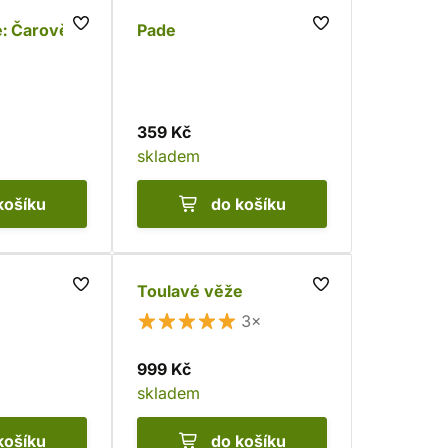
e: Čarověž
Pade
359 Kč
skladem
košíku
do košíku
Toulavé věže
3×
999 Kč
skladem
košíku
do košíku