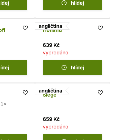
lídej
hlídej
angličtina
ff
Honshu
639 Kč
vyprodáno
lídej
hlídej
angličtina
Siege
1×
659 Kč
vyprodáno