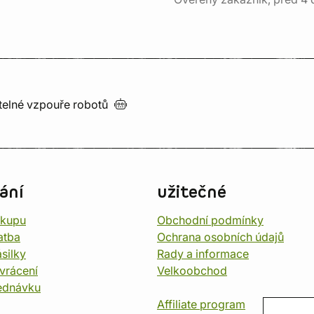
utelné vzpouře
robotů
ání
užitečné
ákupu
Obchodní podmínky
atba
Ochrana osobních údajů
silky
Rady a informace
vrácení
Velkoobchod
ednávku
Affiliate program