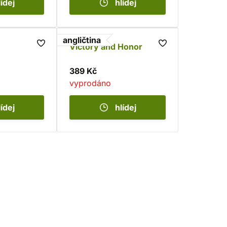
lídej
hlídej
angličtina
Victory and Honor
389 Kč
vyprodáno
lídej
hlídej