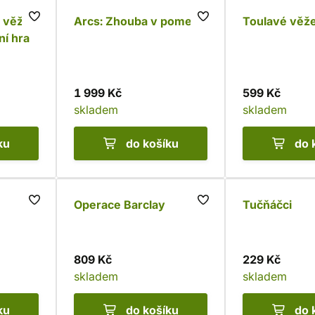
ě věže
Arcs: Zhouba v pomezí
Toulavé věž
ní hra
1 999 Kč
599 Kč
skladem
skladem
ku
do košíku
do 
Operace Barclay
Tučňáčci
809 Kč
229 Kč
skladem
skladem
ku
do košíku
do 