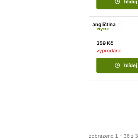
hlídej
angličtina
Nyet!
359 Kč
vyprodáno
hlídej
zobrazeno
1
-
36
z
3