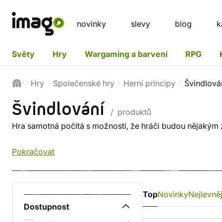
novinky
slevy
blog
k
Světy
Hry
Wargaming a barvení
RPG
Hry
Společenské hry
Herní principy
Švindlová
Švindlování
/ produktů
Hra samotná počítá s možností, že hráči budou nějakým
Pokračovat
Top
Novinky
Nejlevněj
Dostupnost