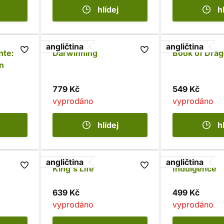
hlídej
h
angličtina
angličtina
te:
Darwinning
Book of Dra
n
779 Kč
549 Kč
vyprodáno
vyprodáno
hlídej
h
angličtina
angličtina
King's Life
Indulgence
639 Kč
499 Kč
vyprodáno
vyprodáno