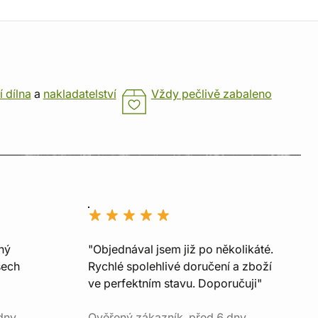
í dílna
a
nakladatelství
Vždy pečlivě zabaleno
ný
"Objednával jsem již po několikáté.
šech
Rychlé spolehlivé doručení a zboží
ve perfektním stavu. Doporučuji"
dny
Ověřený zákazník, před 6 dny