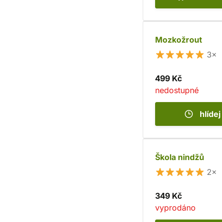
Mozkožrout
3×
499 Kč
nedostupné
hlídej
Škola nindžů
2×
349 Kč
vyprodáno