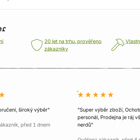
er
ní
20 let na trhu, prověřeno
Vlastn
zákazníky
ručení, široký výběr"
"Super výběr zboží, Ochot
personál, Prodejna je ráj v
ákazník, před 1 dnem
nerdů"
Ověřený zákazník, před 4 