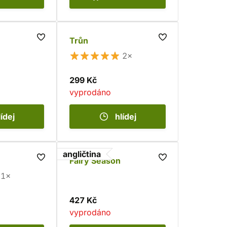
Trůn
2×
299 Kč
vyprodáno
lídej
hlídej
angličtina
Fairy Season
1×
427 Kč
vyprodáno