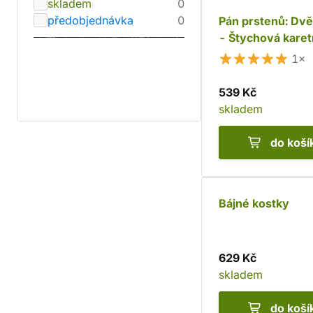
skladem
0
předobjednávka
0
Pán prstenů: Dv
- Štychová karet
1×
539 Kč
skladem
do koší
Bájné kostky
629 Kč
skladem
do koší