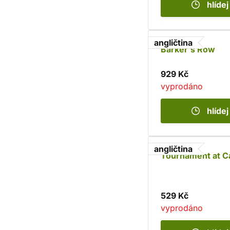
hlídej
angličtina
Barker's Row
929 Kč
vyprodáno
hlídej
angličtina
Tournament at C
529 Kč
vyprodáno