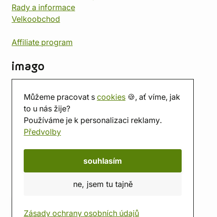
Rady a informace
Velkoobchod
Affiliate program
imago
Kontakt
Můžeme pracovat s
cookies
🍪, ať víme, jak
Prodejna
to u nás žije?
Herna
Používáme je k personalizaci reklamy.
O nás
Předvolby
Hodnocení obchodu
Dárkové poukazy
Kalendář
souhlasím
imago.blog
ne, jsem tu tajně
Zásady ochrany osobních údajů