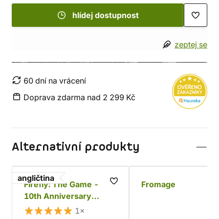
hlídej dostupnost
zeptej se
60 dní na vrácení
Doprava zdarma nad 2 299 Kč
Alternativní produkty
angličtina
Firefly: The Game -
Fromage
10th Anniversary
Collector's Edition
1×