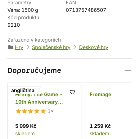
Parametry
EAN
Váha: 1500 g
0713757486507
Kód produktu
9210
Zařazeno v kategoriích
Hry
Společenské hry
Deskové hry
Doporučujeme
angličtina
Firefly: The Game -
Fromage
10th Anniversary
Collector's Edition
1×
5 999 Kč
1 259 Kč
skladem
skladem