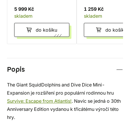
5 999 Kč
1 259 Kč
skladem
skladem
do košíku
do košíku
Popis
The Giant SquidDolphins and Dive Dice Mini-
Expansion je rozšíření pro populární rodinnou hru
Survive: Escape from Atlantis!
. Navíc se jedná o 30th
Anniversary Edition vydanou k třicátému výročí této
hry.