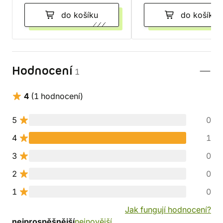
do košíku
do košíku
Hodnocení
1
4
(1 hodnocení)
5
0
4
1
3
0
2
0
1
0
Jak fungují hodnocení?
nejprospěšnější
nejnovější