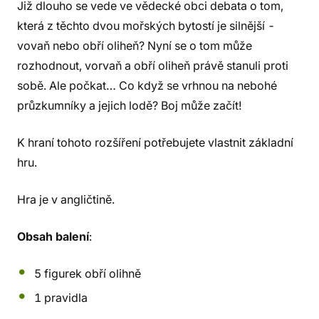
Již dlouho se vede ve vědecké obci debata o tom,
která z těchto dvou mořských bytostí je silnější -
vovaň nebo obří oliheň? Nyní se o tom může
rozhodnout, vorvaň a obří oliheň právě stanuli proti
sobě. Ale počkat… Co když se vrhnou na nebohé
průzkumníky a jejich lodě? Boj může začít!
K hraní tohoto rozšíření potřebujete vlastnit základní
hru.
Hra je v angličtině.
Obsah balení
:
5 figurek obří olihně
1 pravidla