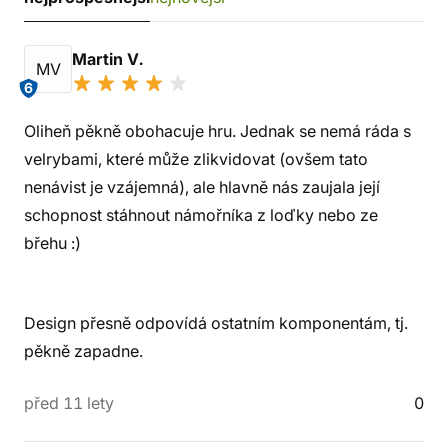
Martin V.
MV
6
Oliheň pěkně obohacuje hru. Jednak se nemá ráda s
velrybami, které může zlikvidovat (ovšem tato
nenávist je vzájemná), ale hlavně nás zaujala její
schopnost stáhnout námořníka z loďky nebo ze
břehu :)
Design přesně odpovídá ostatním komponentám, tj.
pěkně zapadne.
před 11 lety
0