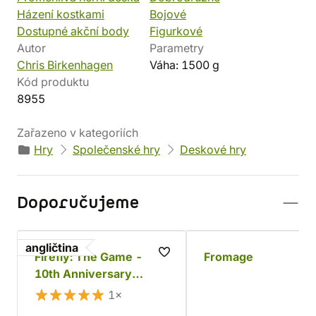
Házení kostkami
Bojové
Dostupné akční body
Figurkové
Autor
Parametry
Chris Birkenhagen
Váha: 1500 g
Kód produktu
8955
Zařazeno v kategoriích
Hry
Společenské hry
Deskové hry
Doporučujeme
angličtina
Firefly: The Game -
Fromage
10th Anniversary
Collector's Edition
1×