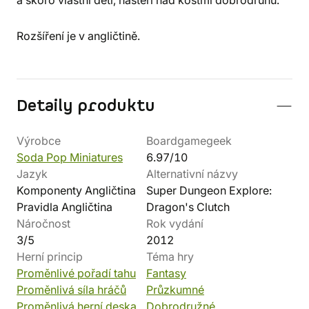
a skoro vlastní děti, hašteří nad kostmi dobrodruhů.
Rozšíření je v angličtině.
Detaily produktu
Výrobce
Boardgamegeek
Soda Pop Miniatures
6.97/10
Jazyk
Alternativní názvy
Komponenty Angličtina
Super Dungeon Explore:
Pravidla Angličtina
Dragon's Clutch
Náročnost
Rok vydání
3/5
2012
Herní princip
Téma hry
Proměnlivé pořadí tahu
Fantasy
Proměnlivá síla hráčů
Průzkumné
Proměnlivá herní deska
Dobrodružné