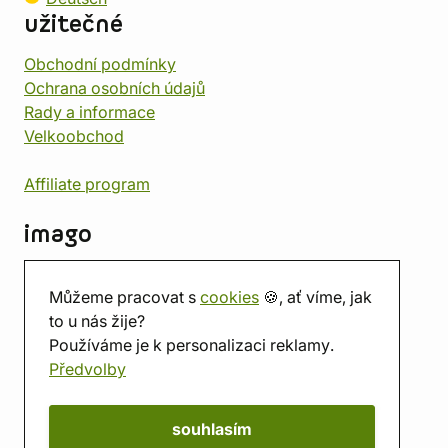
užitečné
Obchodní podmínky
Ochrana osobních údajů
Rady a informace
Velkoobchod
Affiliate program
imago
Kontakt
Můžeme pracovat s
cookies
🍪, ať víme, jak
Prodejna
to u nás žije?
Herna
Používáme je k personalizaci reklamy.
O nás
Předvolby
Hodnocení obchodu
Dárkové poukazy
Kalendář
souhlasím
imago.blog