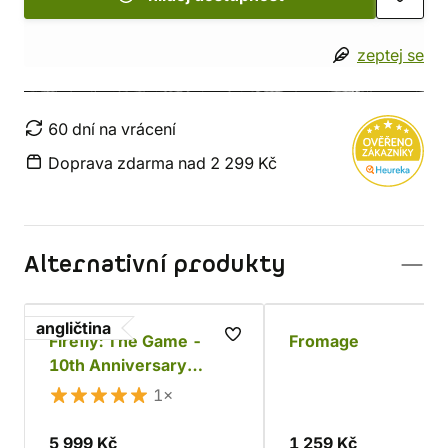
zeptej se
60 dní na vrácení
Doprava zdarma nad 2 299 Kč
Alternativní produkty
angličtina
Firefly: The Game -
Fromage
10th Anniversary
Collector's Edition
1×
5 999 Kč
1 259 Kč