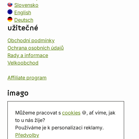
Slovensko
English
Deutsch
užitečné
Obchodní podmínky
Ochrana osobních údajů
Rady a informace
Velkoobchod
Affiliate program
imago
Kontakt
Můžeme pracovat s
cookies
🍪, ať víme, jak
Prodejna
to u nás žije?
Herna
Používáme je k personalizaci reklamy.
O nás
Předvolby
Hodnocení obchodu