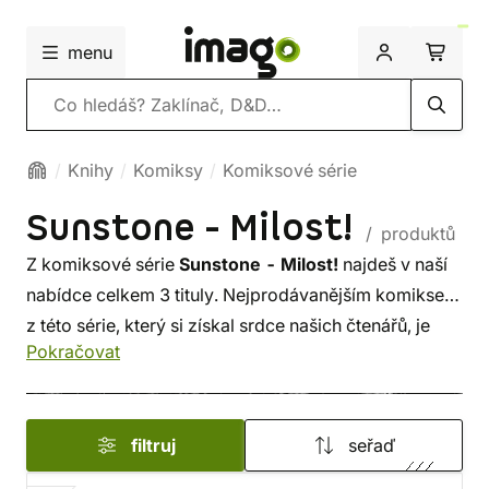
menu
Vyhledávání
Knihy
Komiksy
Komiksové série
Sunstone - Milost!
/ produktů
Z komiksové série
Sunstone - Milost!
najdeš v naší
nabídce celkem 3 tituly. Nejprodávanějším komiksem
z této série, který si získal srdce našich čtenářů, je
Pokračovat
Sunstone - Milost! 3
. Lákají tě i další komiksy, které
pro tebe máme na skladě? Stačí se přesunout do naší
hlavní nabídky
komiksů
, a nebo přímo na komiksy
filtruj
seřaď
Sunstone - Milost!
.