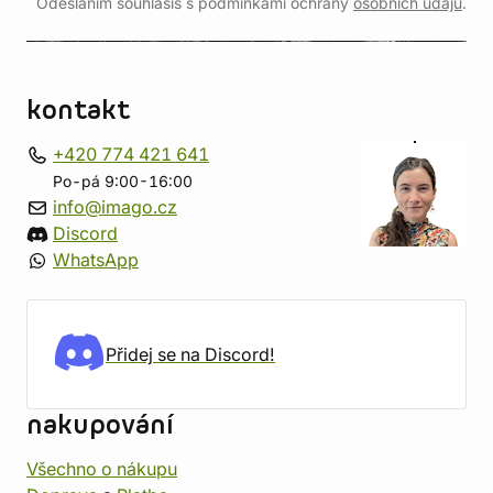
Odesláním souhlasíš s podmínkami ochrany
osobních údajů
.
kontakt
+420 774 421 641
Po-pá 9:00-16:00
info@imago.cz
Discord
WhatsApp
Přidej se na Discord!
nakupování
Všechno o nákupu