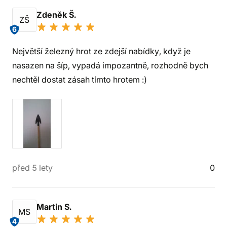
Zdeněk Š.
ZŠ
6
Největší železný hrot ze zdejší nabídky, když je
nasazen na šíp, vypadá impozantně, rozhodně bych
nechtěl dostat zásah tímto hrotem :)
před 5 lety
0
Martin S.
MS
4