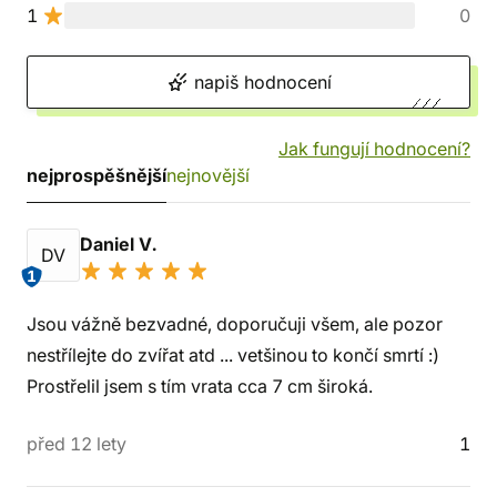
1
0
napiš hodnocení
Jak fungují hodnocení?
nejprospěšnější
nejnovější
Daniel V.
DV
1
Jsou vážně bezvadné, doporučuji všem, ale pozor
nestřílejte do zvířat atd ... vetšinou to končí smrtí :)
Prostřelil jsem s tím vrata cca 7 cm široká.
před 12 lety
1