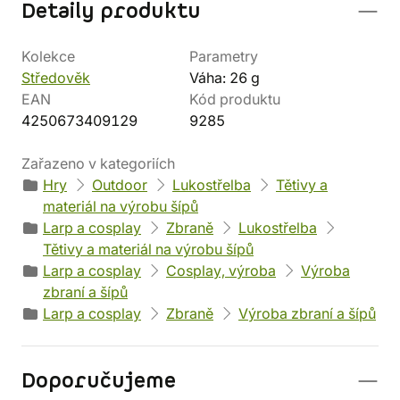
Detaily produktu
Kolekce
Parametry
Středověk
Váha: 26 g
EAN
Kód produktu
4250673409129
9285
Zařazeno v kategoriích
Hry
Outdoor
Lukostřelba
Tětivy a
materiál na výrobu šípů
Larp a cosplay
Zbraně
Lukostřelba
Tětivy a materiál na výrobu šípů
Larp a cosplay
Cosplay, výroba
Výroba
zbraní a šípů
Larp a cosplay
Zbraně
Výroba zbraní a šípů
Doporučujeme