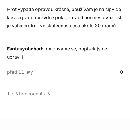
Hrot vypadá opravdu krásně, používám je na šípy do
kuše a jsem opravdu spokojen. Jedinou nestovnalostí
je váha hrotu - ve skutečnosti cca okolo 30 gramů.
Fantasyobchod
: omlouváme se, popisek jsme
upravili
před 11 lety
0
1
-
3
hodnocení
z
3
Informace o obchodu