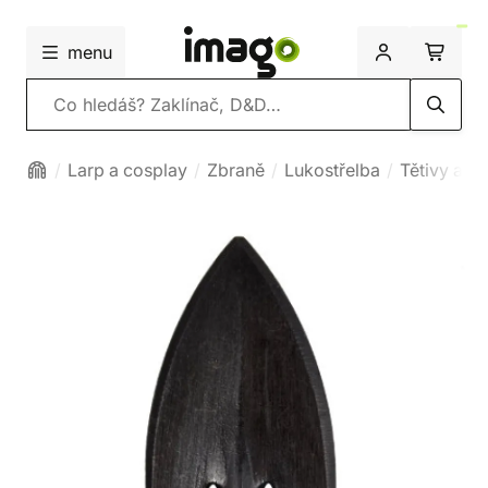
menu
Vyhledávání
Larp a cosplay
Zbraně
Lukostřelba
Tětivy a m