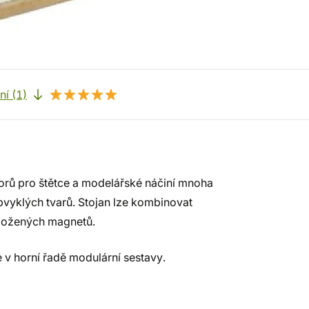
í (1)
orů pro štětce a modelářské náčiní mnoha
bvyklých tvarů. Stojan lze kombinovat
iložených magnetů.
v horní řadě modulární sestavy.