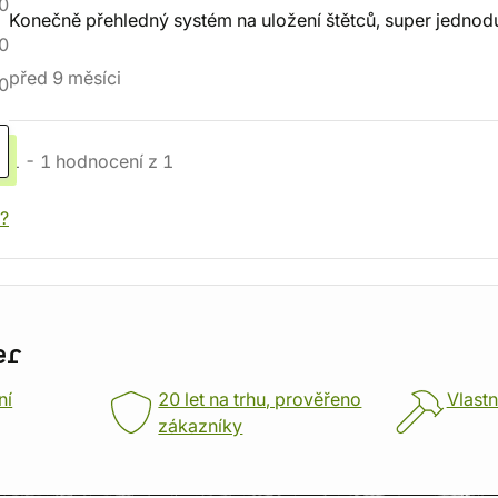
0
Konečně přehledný systém na uložení štětců, super jednod
0
před 9 měsíci
0
1
-
1
hodnocení
z
1
í?
er
ní
20 let na trhu, prověřeno
Vlastn
zákazníky