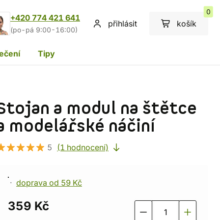
0
+420 774 421 641
přihlásit
košík
(po-pá 9:00-16:00)
ečení
Tipy
Stojan a modul na štětce
a modelářské náčiní
5
(1 hodnocení)
doprava od 59 Kč
359 Kč