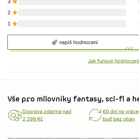
3
2
1
napiš hodnocení
Jak fungují hodnocen
Informace o obchodu
Vše pro milovníky fantasy, sci-fi a h
Doprava zdarma nad
60 dní na vráce
2 299 Kč
buď bez obav