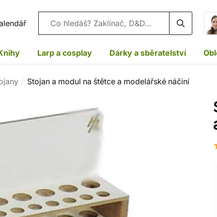
Vyhledávání
alendář
Knihy
Larp a cosplay
Dárky a sběratelství
Obl
tojany
Stojan a modul na štětce a modelářské náčiní