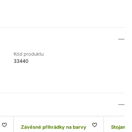
Kód produktu
33440
Závěsné přihrádky na barvy
Stojan a