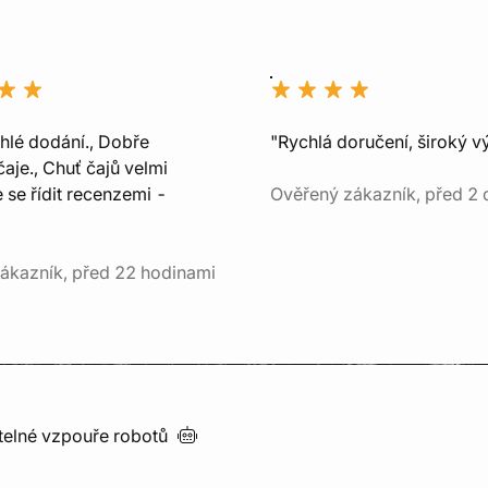
chlé dodání., Dobře
"Rychlá doručení, široký v
aje., Chuť čajů velmi
e se řídit recenzemi -
Ověřený zákazník, před 2 
ákazník, před 22 hodinami
utelné vzpouře
robotů