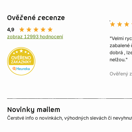
Ověřené recenze
4,9
zobraz 12993 hodnocení
"Velmi ry
zabalené č
dobrá , lz
nelžou."
Ověřený z
Novinky mailem
Čerstvé info o novinkách, výhodných slevách či nevyhn