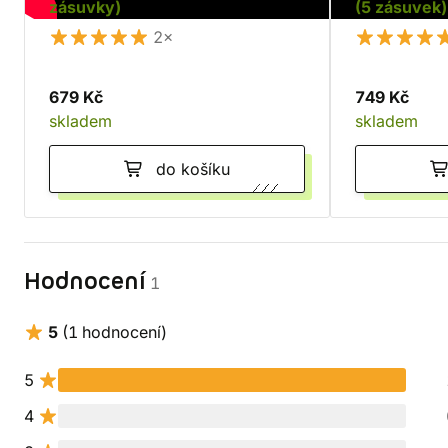
zásuvky)
(5 zásuvek)
2×
679 Kč
749 Kč
skladem
skladem
do košíku
Hodnocení
1
5
(1 hodnocení)
5
4