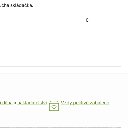
uchá skládačka.
0
í dílna
a
nakladatelství
Vždy pečlivě zabaleno