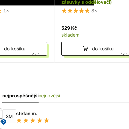
zásuvky s oddělovači)
1×
8×
529 Kč
skladem
do košíku
do košíku
nejprospěšnější
nejnovější
1
stefan m.
SM
0
2