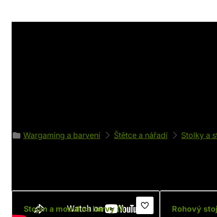
Detaily produktu
Výrobce
Parametry
Hobbyzone
Váha: 700 g
Zařazeno v kategoriích
Wargaming a barvení
Štětce a nářadí
Stolky a s
Doporučujeme
Stojan a modul na barvy (4
Rohový stoj