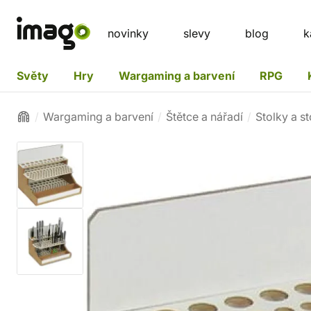
novinky
slevy
blog
k
Světy
Hry
Wargaming a barvení
RPG
Wargaming a barvení
Štětce a nářadí
Stolky a s