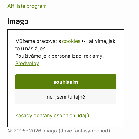
Affiliate program
imago
Kontakt
Můžeme pracovat s
cookies
🍪, ať víme, jak
Prodejna
to u nás žije?
Herna
Používáme je k personalizaci reklamy.
O nás
Předvolby
Hodnocení obchodu
Dárkové poukazy
Kalendář
souhlasím
imago.blog
ne, jsem tu tajně
Zásady ochrany osobních údajů
© 2005-2026 imago (dříve fantasyobchod)