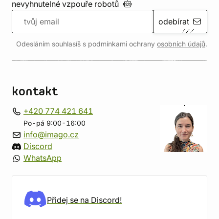
nevyhnutelné vzpouře
robotů
odebírat
Odesláním souhlasíš s podmínkami ochrany
osobních údajů
.
kontakt
+420 774 421 641
Po-pá 9:00-16:00
info@imago.cz
Discord
WhatsApp
Přidej se na Discord!