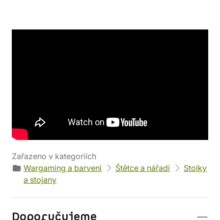
Detaily produktu
Výrobce
Parametry
Hobbyzone
Váha: 494 g
Kód produktu
33433
Zařazeno v kategoriích
Wargaming a barvení
Štětce a nářadí
Stolky
a stojany
Doporučujeme