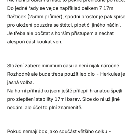
Do jedné řady se vejde například celkem 7 17ml
flaštiček (25mm průměr), spodní prostor je pak spíše
pro uložení pouzdra se štětci, pipet či jiného náčiní.
Je třeba ale počítat s horším přístupem a nechat
alespoň část koukat ven.
Složení zabere minimum času a není nijak náročné.
Rozhodně ale bude třeba použít lepidlo - Herkules je
jasná volba.
Na horní přihrádku jsem ještě přilepil hranatou špejli
pro zlepšení stability 17ml barev. Sice do ní už jiné
nedám, ale účel to plní znamenitě.
Pokud nemají box jako součást většího celku -