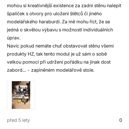
mohou si kreativnější existence za zadní stěnu nalepit
špalíček s otvory pro uložení štětců či jiného
modelářského haraburdí. Za mě mohu říct, že se
jedná o skvělou výbavu s možností individuálních
úprav.
Navíc pokud nemáte chuť obstavovat stěnu všemi
produkty HZ, tak tento modul je už sám o sobě
velkou pomocí při udržení pořádku na jinak dost
zabord... - zaplněném modelářově stole.
před 5 lety
0