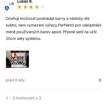
Lukáš B.
LB
6
Oceňuji možnost poskládat barvy a nádoby dle
svého, není vymezení výřezy.Perfektní pro uskladnění
méně používaných barev apod. Přesně sedí na užší
20cm sety systému.
před 6 lety
0
1
-
3
hodnocení
z
3