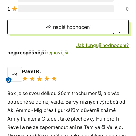
1
0
napiš hodnocení
Jak fungují hodnocení?
nejprospěšnější
nejnovější
Pavel K.
PK
6
Box je se svou délkou 20cm trochu menší, ale vše
potřebné se do něj vejde. Barvy různých výrobců od
Ak, Ammo-Mig přes figurkářům důvěrně známé
Army Painter a Citadel, také plechovky Humbroll i
Revell a nelze zapomenout ani na Tamiya či Vallejo.
Nic není problém a máte to pěkně přehledně po ruce.