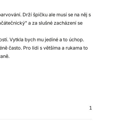
arvování. Drží špičku ale musí se na něj s
začátečnický" a za slušné zacházení se
ostí. Vytkla bych mu jediné a to úchop.
éně často. Pro lidi s většíma a rukama to
raně.
1