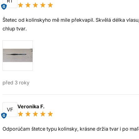
RT
6
Štetec od kolinskyho mě mile překvapil. Skvělá délka vlasu,
chlup tvar.
před 3 roky
Veronika F.
VF
6
Odporúčam štetce typu kolinsky, krásne držia tvar i po maľ