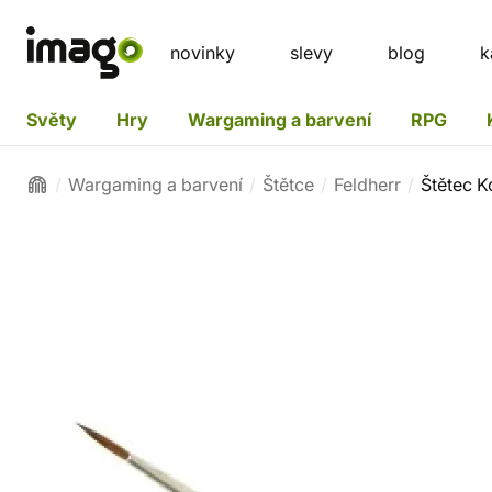
novinky
slevy
blog
k
Světy
Hry
Wargaming a barvení
RPG
Wargaming a barvení
Štětce
Feldherr
Štětec K