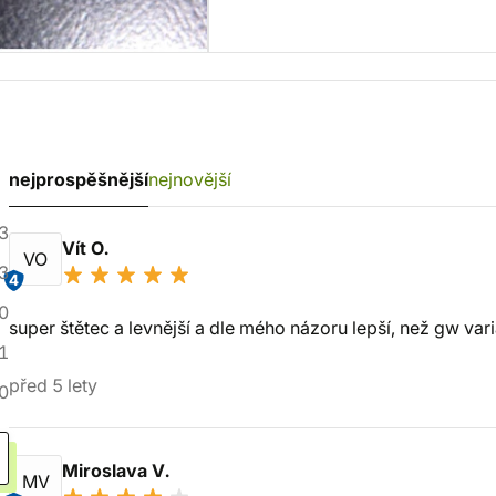
nejprospěšnější
nejnovější
3
Vít O.
VO
3
4
0
super štětec a levnější a dle mého názoru lepší, než gw varia
1
před 5 lety
0
Miroslava V.
MV