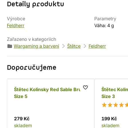
Detaily produktu
Výrobce
Parametry
Feldherr
Váha: 4 g
Zařazeno v kategoriích
Wargaming a barvení
Štětce
Feldherr
Doporučujeme
Štětec Kolinsky Red Sable Brush
Štětec Koli
Size 5
Size 3
279 Kč
199 Kč
skladem
skladem