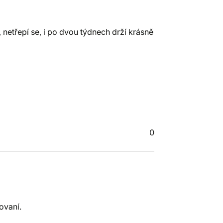
 netřepí se, i po dvou týdnech drží krásně
0
ovaní.