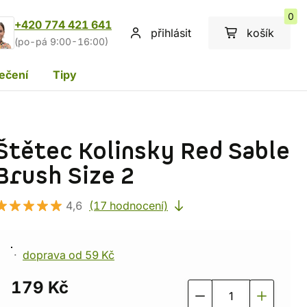
0
+420 774 421 641
přihlásit
košík
(po-pá 9:00-16:00)
ečení
Tipy
Štětec Kolinsky Red Sable
Brush Size 2
4,6
(17 hodnocení)
doprava od 59 Kč
179 Kč