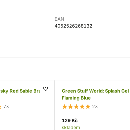
EAN
4052526268132
nsky Red Sable Brush
Green Stuff World: Splash Gel
Flaming Blue
7×
2×
129 Kč
skladem