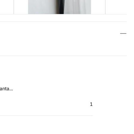
nta...
1