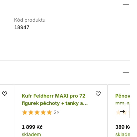
Kód produktu
18947
 -
Kufr Feldherr MAXI pro 72
Pěnový r
figurek pěchoty + tanky a
mm, samo
monstra
2×
1 899 Kč
389 Kč
skladem
skladem