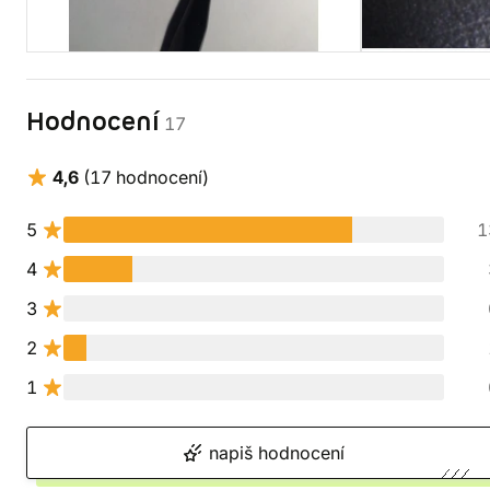
Hodnocení
17
4,6
(17 hodnocení)
5
1
4
3
2
1
napiš hodnocení