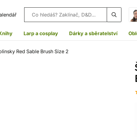
Vyhledávání
alendář
Knihy
Larp a cosplay
Dárky a sběratelství
Obl
olinsky Red Sable Brush Size 2