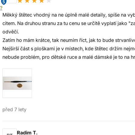
5
í?
Měkký štětec vhodný na ne úplně malé detaily, spíše na vyb
citem. Na druhou stranu za tu cenu se určitě vyplatí jako "
odvěčí.
Zatím ho mám krátce, tak neumím říct, jak to bude strvanliv
Nejširší část s ploškami je v místech, kde štětec držím nejm
nebude problém, pro dětské ruce a malé dámské je to na h
před 7 lety
Radim T.