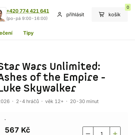
0
+420 774 421 641
přihlásit
košík
(po-pá 9:00-16:00)
ečení
Tipy
Star Wars Unlimited:
Ashes of the Empire -
Luke Skywalker
2026
2-4 hráčů
věk 12+
20-30 minut
567 Kč