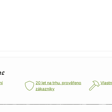
er
ní
20 let na trhu, prověřeno
Vlastn
zákazníky