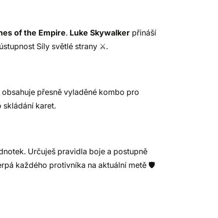
hes of the Empire
.
Luke Skywalker
přináší
ústupnost Síly světlé strany ⚔️.
obsahuje přesně vyladěné kombo pro
 skládání karet.
dnotek. Určuješ pravidla boje a postupně
rpá každého protivníka na aktuální metě 🛡️