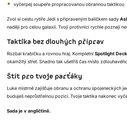
vyčerpej soupeře propracovanou obrannou taktikou
Zvol si cestu rytíře Jedi s připraveným balíčkem sady
As
naději pro celou galaxii. Tvoji protivníci rychle poznají ne
Taktika bez dlouhých příprav
Rozbal krabičku a rovnou hraj. Kompletní
Spotlight Deck
okamžitý střet. Snadno tak ušetříš čas místo zdlouhavého
Štít pro tvoje parťáky
Luke mistrně zajišťuje obranu a ochranu spojeneckých je
buduješ neprůstřelnou pozici. Tvoje taktika nakonec vyče
Sada je v angličtině.