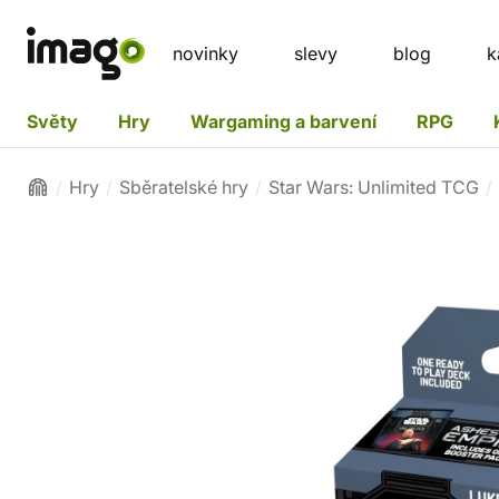
novinky
slevy
blog
k
Světy
Hry
Wargaming a barvení
RPG
Hry
Sběratelské hry
Star Wars: Unlimited TCG