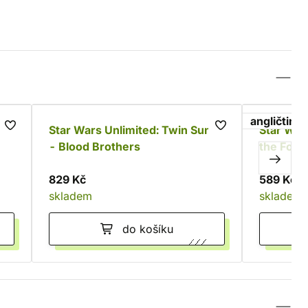
angličtina
ns
Star Wars Unlimited: Twin Suns
Star War
- Blood Brothers
the Forc
829 Kč
589 Kč
skladem
skladem
do košíku