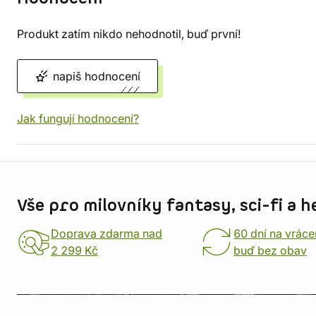
Produkt zatím nikdo nehodnotil, buď první!
napiš hodnocení
Jak fungují hodnocení?
Informace o obchodu
Vše pro milovníky fantasy, sci-fi a h
Doprava zdarma nad
60 dní na vráce
2 299 Kč
buď bez obav