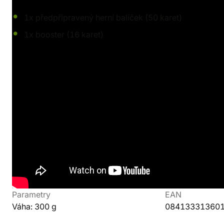
1x předpřipravený herní balíček (50 karet)
1x booster (16 karet)
Detaily produktu
Výrobce
Jazyk
Fantasy Flight Games
Komponenty Ang
Pravidla Angličt
Délka hry
Rok vydání
20-30 min.
2026
Parametry
EAN
Váha: 300 g
08413331360