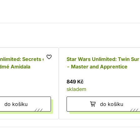
nlimited: Secrets of
Star Wars Unlimited: Twin Su
dmé Amidala
- Master and Apprentice
849 Kč
skladem
do košíku
do košíku