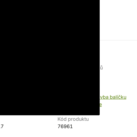
Minimální věk hráčů
ličtina
12 let
ina
Herní princip
Deckbuilding - stavba balíčku
Správa karet v ruce
Záškodnictví
Kód produktu
17
76961