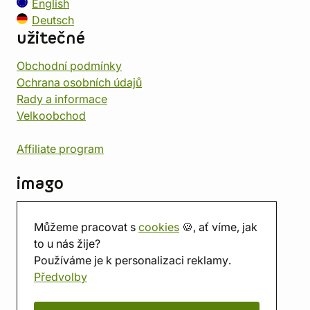
English
Deutsch
užitečné
Obchodní podmínky
Ochrana osobních údajů
Rady a informace
Velkoobchod
Affiliate program
imago
Kontakt
Můžeme pracovat s
cookies
🍪, ať víme, jak
Prodejna
to u nás žije?
Herna
Používáme je k personalizaci reklamy.
O nás
Předvolby
Hodnocení obchodu
Dárkové poukazy