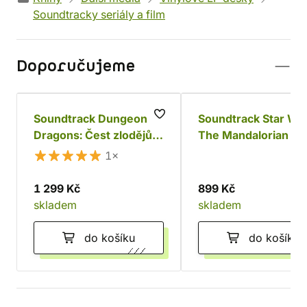
Soundtracky seriály a film
Doporučujeme
Soundtrack Dungeons &
Soundtrack Star War
Dragons: Čest zlodějů
The Mandalorian an
(2 růžová LP)
Grogu (1 LP)
1×
1 299 Kč
899 Kč
skladem
skladem
do košíku
do košíku