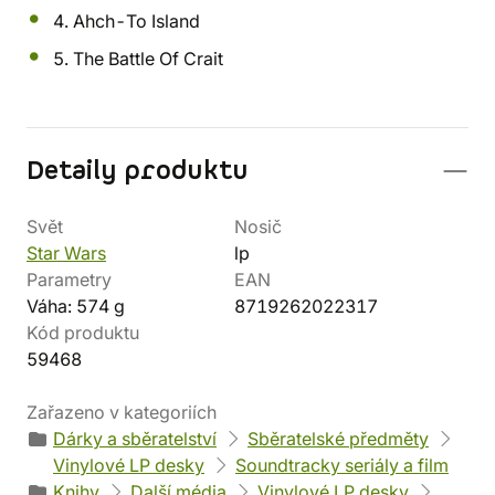
4. Ahch-To Island
5. The Battle Of Crait
Detaily produktu
Svět
Nosič
Star Wars
lp
Parametry
EAN
Váha: 574 g
8719262022317
Kód produktu
59468
Zařazeno v kategoriích
Dárky a sběratelství
Sběratelské předměty
Vinylové LP desky
Soundtracky seriály a film
Knihy
Další média
Vinylové LP desky