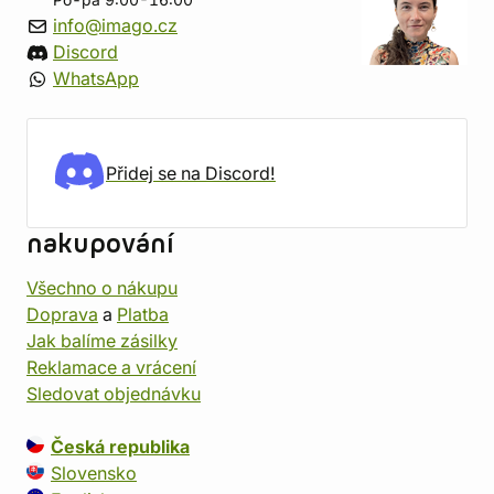
Po-pá 9:00-16:00
info@imago.cz
Discord
WhatsApp
Přidej se na Discord!
nakupování
Všechno o nákupu
Doprava
a
Platba
Jak balíme zásilky
Reklamace a vrácení
Sledovat objednávku
Česká republika
Slovensko