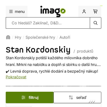
menu
Vyhledávání
Hry
Společenské hry
Autoři
Stan Kordonskiy
/ produktů
Stan Kordonskiy potěší každého milovníka dobrého
hraní. Mrkni na nabídku a doplň si sbírku o další hru.
✔️ Levná doprava, rychlé dodání a bezpečný nákup!
Pokračovat
filtruj
seřaď