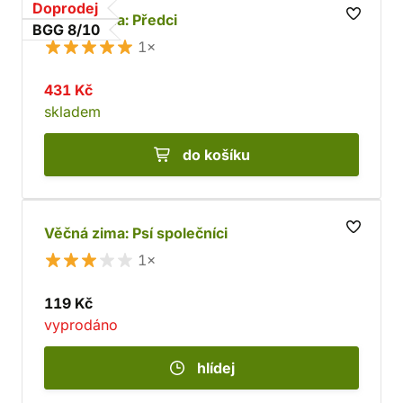
Doprodej
Věčná zima: Předci
BGG 8/10
1×
431 Kč
skladem
do košíku
Věčná zima: Psí společníci
1×
119 Kč
vyprodáno
hlídej