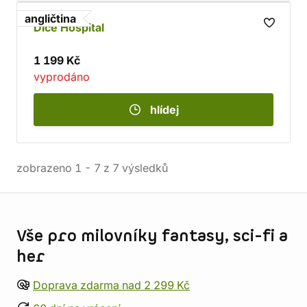
angličtina
Dice Hospital
1 199 Kč
vyprodáno
hlídej
zobrazeno
1
-
7
z
7
výsledků
Informace o obchodu
Vše pro milovníky fantasy, sci-fi a
her
Doprava zdarma nad 2 299 Kč