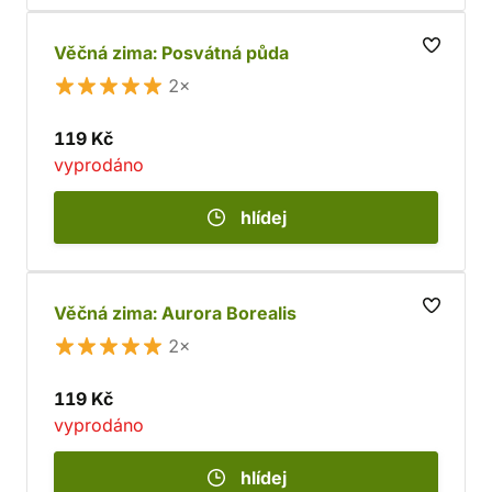
Věčná zima: Posvátná půda
2×
119 Kč
vyprodáno
hlídej
Věčná zima: Aurora Borealis
2×
119 Kč
vyprodáno
hlídej