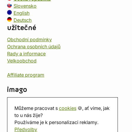
Slovensko
English
Deutsch
užitečné
Obchodní podmínky
Ochrana osobních údajů
Rady a informace
Velkoobchod
Affiliate program
imago
Kontakt
Můžeme pracovat s
cookies
🍪, ať víme, jak
Prodejna
to u nás žije?
Herna
Používáme je k personalizaci reklamy.
O nás
Předvolby
Hodnocení obchodu