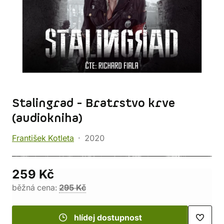
Stalingrad - Bratrstvo krve
(audiokniha)
František Kotleta
2020
259 Kč
běžná cena:
295 Kč
hlídej dostupnost