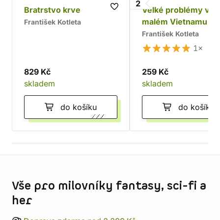
2
Bratrstvo krve
Velké problémy v
malém Vietnamu
František Kotleta
František Kotleta
1×
829 Kč
259 Kč
skladem
skladem
do košíku
do košíku
Informace o obchodu
Vše pro milovníky fantasy, sci-fi a
her