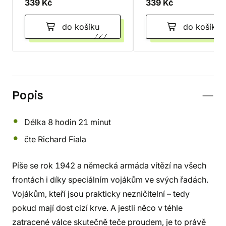
339 Kč
339 Kč
do košíku
do košíku
Popis
Délka 8 hodin 21 minut
čte Richard Fiala
Píše se rok 1942 a německá armáda vítězí na všech
frontách i díky speciálním vojákům ve svých řadách.
Vojákům, kteří jsou prakticky nezničitelní – tedy
pokud mají dost cizí krve. A jestli něco v téhle
zatracené válce skutečně teče proudem, je to právě