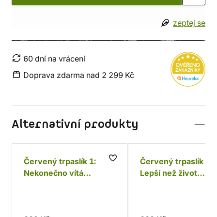
zeptej se
60 dní na vrácení
Doprava zdarma nad 2 299 Kč
Alternativní produkty
Červený trpaslík 1:
Červený trpaslík 2:
Nekonečno vítá
Lepší než život
ohleduplné řidiče
(audiokniha)
(audiokniha)