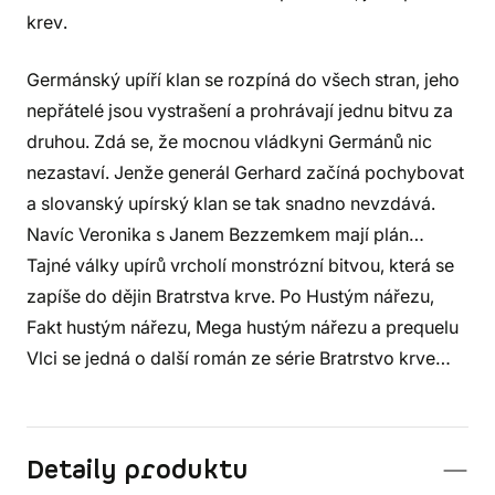
krev.
Germánský upíří klan se rozpíná do všech stran, jeho
nepřátelé jsou vystrašení a prohrávají jednu bitvu za
druhou. Zdá se, že mocnou vládkyni Germánů nic
nezastaví. Jenže generál Gerhard začíná pochybovat
a slovanský upírský klan se tak snadno nevzdává.
Navíc Veronika s Janem Bezzemkem mají plán…
Tajné války upírů vrcholí monstrózní bitvou, která se
zapíše do dějin Bratrstva krve. Po Hustým nářezu,
Fakt hustým nářezu, Mega hustým nářezu a prequelu
Vlci se jedná o další román ze série Bratrstvo krve…
Detaily produktu