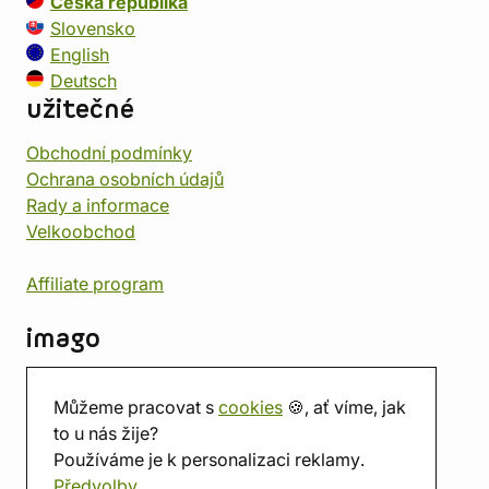
Česká republika
Slovensko
English
Deutsch
užitečné
Obchodní podmínky
Ochrana osobních údajů
Rady a informace
Velkoobchod
Affiliate program
imago
Kontakt
Můžeme pracovat s
cookies
🍪, ať víme, jak
Prodejna
to u nás žije?
Herna
Používáme je k personalizaci reklamy.
O nás
Předvolby
Hodnocení obchodu