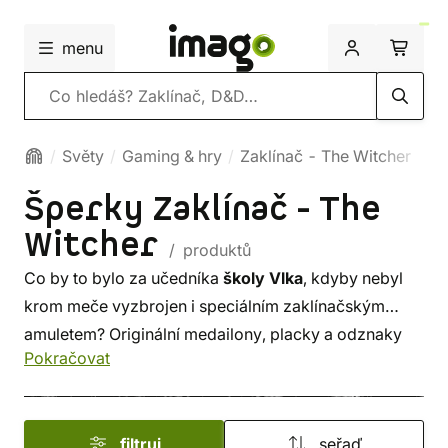
menu
Vyhledávání
Světy
Gaming & hry
Zaklínač - The Witcher
Šperky Zaklínač - The
Witcher
/ produktů
Co by to bylo za učedníka
školy Vlka
, kdyby nebyl
krom meče vyzbrojen i speciálním zaklínačským
amuletem? Originální medailony, placky a odznaky
Pokračovat
s motivy magických run vám pomohou se zařadit po
bok těchto ochránců lidí i bez mutací a blonďatého
přelivu. Všechny nadšené fanoušky fantasy ságy
filtruj
seřaď
a hráče
Zaklínače (The Witcher)
jistě potěší