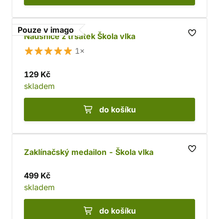
Pouze v imago
Náušnice z trsátek Škola vlka
1×
129 Kč
skladem
do košíku
Zaklínačský medailon - Škola vlka
499 Kč
skladem
do košíku