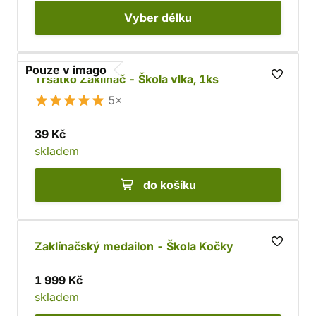
Vyber
délku
Pouze v imago
Trsátko Zaklínač - Škola vlka, 1ks
5×
39 Kč
skladem
do košíku
Zaklínačský medailon - Škola Kočky
1 999 Kč
skladem