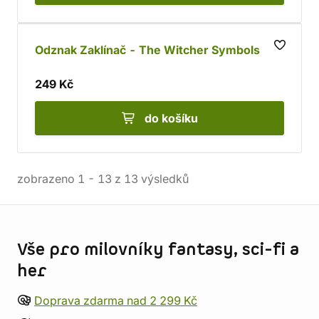
Odznak Zaklínač - The Witcher Symbols
249 Kč
do košíku
zobrazeno
1
-
13
z
13
výsledků
Informace o obchodu
Vše pro milovníky fantasy, sci-fi a
her
Doprava zdarma nad 2 299 Kč