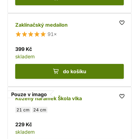
Zaklínačský medailon
91×
399 Kč
skladem
do košíku
Pouze v imago
Kožený náramek Škola vlka
21 cm
24 cm
229 Kč
skladem