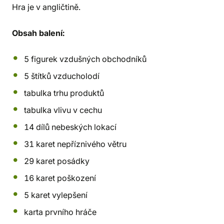
Hra je v angličtině.
Obsah balení:
5 figurek vzdušných obchodníků
5 štítků vzducholodí
tabulka trhu produktů
tabulka vlivu v cechu
14 dílů nebeských lokací
31 karet nepříznivého větru
29 karet posádky
16 karet poškození
5 karet vylepšení
karta prvního hráče