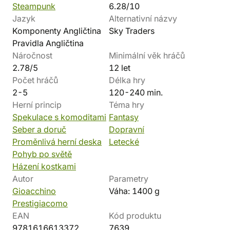
Steampunk
6.28/10
Jazyk
Alternativní názvy
Komponenty Angličtina
Sky Traders
Pravidla Angličtina
Náročnost
Minimální věk hráčů
2.78/5
12 let
Počet hráčů
Délka hry
2-5
120-240 min.
Herní princip
Téma hry
Spekulace s komoditami
Fantasy
Seber a doruč
Dopravní
Proměnlivá herní deska
Letecké
Pohyb po světě
Házení kostkami
Autor
Parametry
Gioacchino
Váha: 1400 g
Prestigiacomo
EAN
Kód produktu
9781616613372
7639