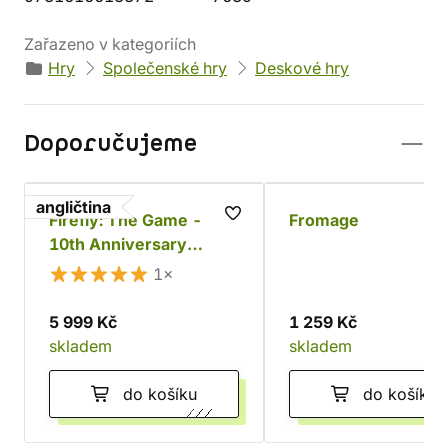
Zařazeno v kategoriích
Hry
Společenské hry
Deskové hry
Doporučujeme
angličtina
Firefly: The Game -
Fromage
10th Anniversary
Collector's Edition
1×
5 999 Kč
1 259 Kč
skladem
skladem
do košíku
do košíku