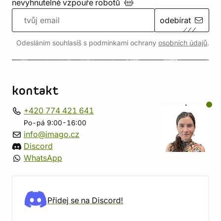
nevyhnutelné vzpouře
robotů
odebírat
Odesláním souhlasíš s podmínkami ochrany
osobních údajů
.
kontakt
+420 774 421 641
Po-pá 9:00-16:00
info@imago.cz
Discord
WhatsApp
Přidej se na Discord!