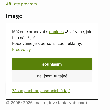
Affiliate program
imago
Kontakt
Můžeme pracovat s
cookies
🍪, ať víme, jak
Prodejna
to u nás žije?
Herna
Používáme je k personalizaci reklamy.
O nás
Předvolby
Hodnocení obchodu
Dárkové poukazy
Kalendář
souhlasím
imago.blog
ne, jsem tu tajně
Zásady ochrany osobních údajů
© 2005-2026 imago (dříve fantasyobchod)