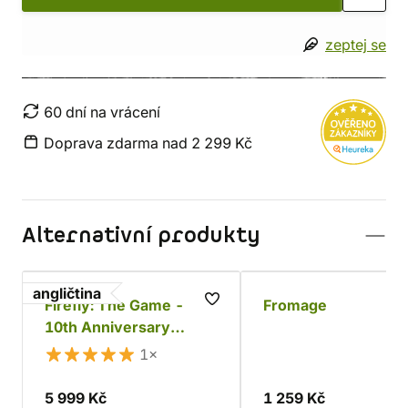
zeptej se
60 dní na vrácení
Doprava zdarma nad 2 299 Kč
Alternativní produkty
angličtina
Firefly: The Game -
Fromage
10th Anniversary
Collector's Edition
1×
5 999 Kč
1 259 Kč