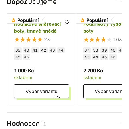
Doporučujeme
Populární
Populární
Kotníkové šněrovací
Poutníkovy vysoké
boty, tmavě hnědé
boty
2×
10×
39
40
41
42
43
44
37
38
39
40
41
45
46
43
44
45
46
1 999 Kč
2 799 Kč
skladem
skladem
Vyber variantu
Vyber variantu
Hodnocení
1