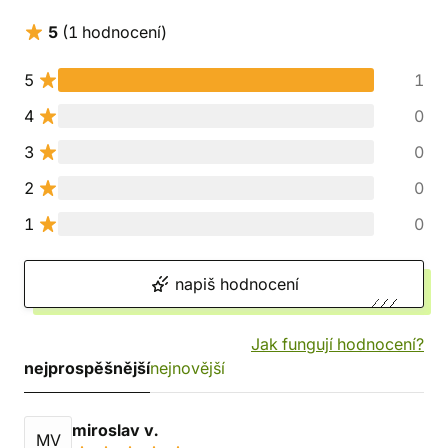
5
(1 hodnocení)
5
1
4
0
3
0
2
0
1
0
napiš hodnocení
Jak fungují hodnocení?
nejprospěšnější
nejnovější
miroslav v.
MV