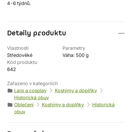
4-6 týdnů.
Detaily produktu
Vlastnosti
Parametry
Středověké
Váha: 500 g
Kód produktu
642
Zařazeno v kategoriích
Larp a cosplay
Kostýmy a doplňky
Historická obuv
Oblečení
Kostýmy a doplňky
Historická
obuv