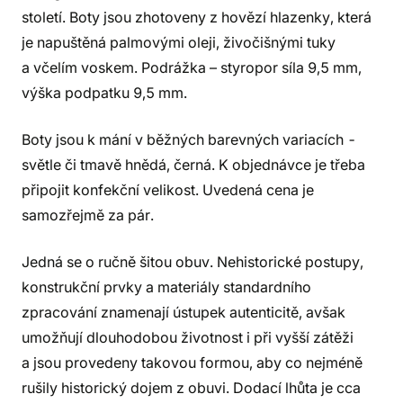
století. Boty jsou zhotoveny z hovězí hlazenky, která
je napuštěná palmovými oleji, živočišnými tuky
a včelím voskem. Podrážka – styropor síla 9,5 mm,
výška podpatku 9,5 mm.
Boty jsou k mání v běžných barevných variacích -
světle či tmavě hnědá, černá. K objednávce je třeba
připojit konfekční velikost. Uvedená cena je
samozřejmě za pár.
Jedná se o ručně šitou obuv. Nehistorické postupy,
konstrukční prvky a materiály standardního
zpracování znamenají ústupek autenticitě, avšak
umožňují dlouhodobou životnost i při vyšší zátěži
a jsou provedeny takovou formou, aby co nejméně
rušily historický dojem z obuvi. Dodací lhůta je cca