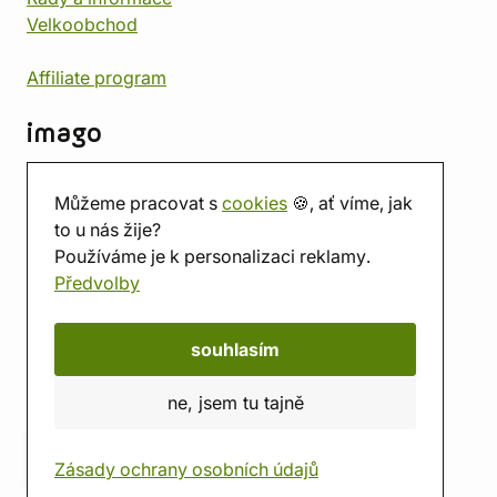
Velkoobchod
Affiliate program
imago
Kontakt
Můžeme pracovat s
cookies
🍪, ať víme, jak
Prodejna
to u nás žije?
Herna
Používáme je k personalizaci reklamy.
O nás
Předvolby
Hodnocení obchodu
Dárkové poukazy
Kalendář
souhlasím
imago.blog
ne, jsem tu tajně
Zásady ochrany osobních údajů