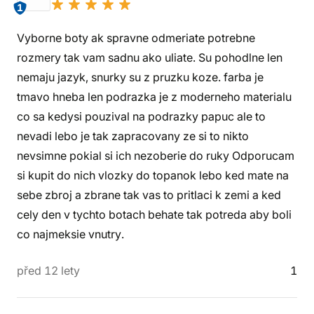
1
Vyborne boty ak spravne odmeriate potrebne
rozmery tak vam sadnu ako uliate. Su pohodlne len
nemaju jazyk, snurky su z pruzku koze. farba je
tmavo hneba len podrazka je z moderneho materialu
co sa kedysi pouzival na podrazky papuc ale to
nevadi lebo je tak zapracovany ze si to nikto
nevsimne pokial si ich nezoberie do ruky Odporucam
si kupit do nich vlozky do topanok lebo ked mate na
sebe zbroj a zbrane tak vas to pritlaci k zemi a ked
cely den v tychto botach behate tak potreda aby boli
co najmeksie vnutry.
před 12 lety
1