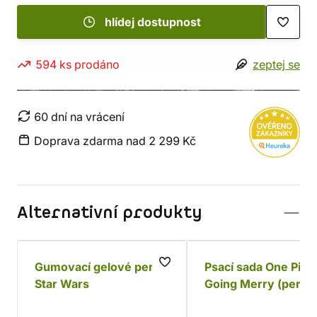
hlídej dostupnost
594 ks prodáno
zeptej se
60 dní na vrácení
Doprava zdarma nad 2 299 Kč
Alternativní produkty
Gumovací gelové pero
Psací sada One Piec
Star Wars
Going Merry (pero,
tužka a stojánek)