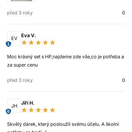
před 3 roky
0
Eva V.
EV
1
Moc krásný set s HP,najdeme zde vše,co je potřeba a
za super cenu
před 3 roky
0
Jiří H.
JH
6
Skvělý dárek, který posloužil svému účelu. A školní