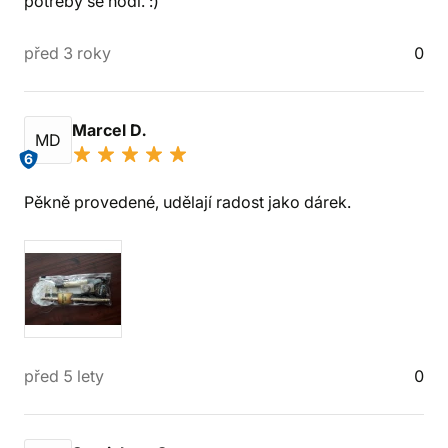
potřeby se hodí. :)
před 3 roky
0
Marcel D.
MD
6
Pěkně provedené, udělají radost jako dárek.
před 5 lety
0