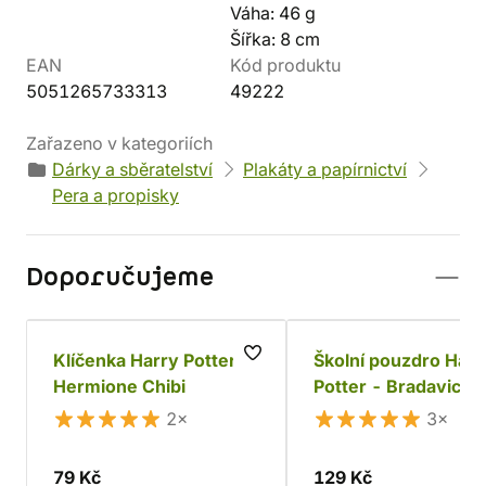
Váha: 46 g
Šířka: 8 cm
EAN
Kód produktu
5051265733313
49222
Zařazeno v kategoriích
Dárky a sběratelství
Plakáty a papírnictví
Pera a propisky
Doporučujeme
Klíčenka Harry Potter -
Školní pouzdro Harr
Hermione Chibi
Potter - Bradavice
2×
3×
79 Kč
129 Kč