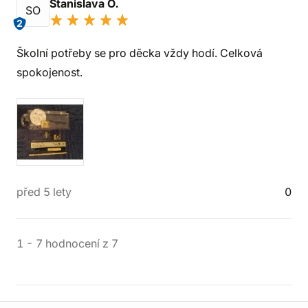
Stanislava O.
SO
2
Školní potřeby se pro děcka vždy hodí. Celková
spokojenost.
před 5 lety
0
1
-
7
hodnocení
z
7