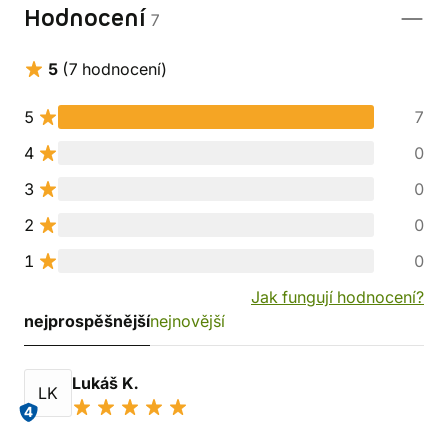
Hodnocení
7
5
(7 hodnocení)
5
7
4
0
3
0
2
0
1
0
Jak fungují hodnocení?
nejprospěšnější
nejnovější
Lukáš K.
LK
4