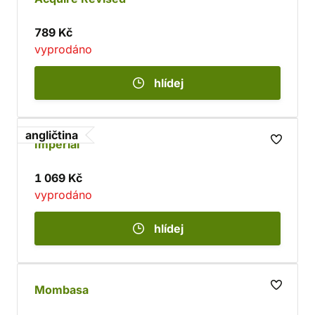
789 Kč
vyprodáno
hlídej
angličtina
Imperial
1 069 Kč
vyprodáno
hlídej
Mombasa