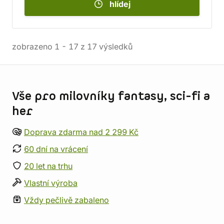
hlídej
zobrazeno
1
-
17
z
17
výsledků
Informace o obchodu
Vše pro milovníky fantasy, sci-fi a
her
Doprava zdarma nad 2 299 Kč
60 dní na vrácení
20 let na trhu
Vlastní výroba
Vždy pečlivě zabaleno