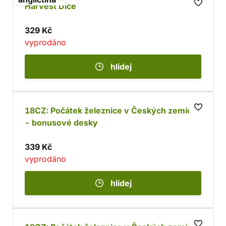
Harvest Dice
329 Kč
vyprodáno
hlídej
18CZ: Počátek železnice v Českých zemích
- bonusové desky
339 Kč
vyprodáno
hlídej