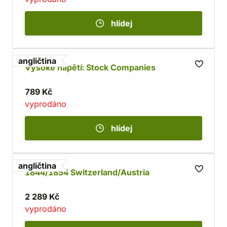
hlídej
angličtina
Vysoké napětí: Stock Companies
789 Kč
vyprodáno
hlídej
angličtina
1844/1854 Switzerland/Austria
2 289 Kč
vyprodáno