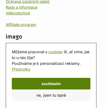
Ochrana osobních údajů
Rady a informace
Velkoobchod
Affiliate program
imago
Kontakt
Můžeme pracovat s
cookies
🍪, ať víme, jak
Prodejna
to u nás žije?
Herna
Používáme je k personalizaci reklamy.
O nás
Předvolby
Hodnocení obchodu
Dárkové poukazy
Kalendář
souhlasím
imago.blog
ne, jsem tu tajně