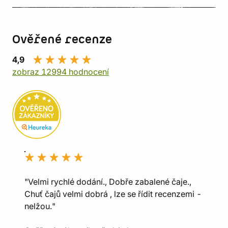
Ověřené recenze
4,9
zobraz 12994 hodnocení
"Velmi rychlé dodání., Dobře zabalené čaje.,
Chuť čajů velmi dobrá , lze se řídit recenzemi -
nelžou."