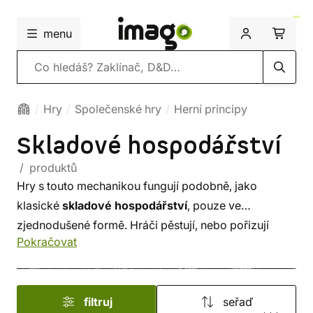
menu
Vyhledávání
Hry
Společenské hry
Herní principy
Skladové hospodářství
/ produktů
Hry s touto mechanikou fungují podobně, jako
klasické
skladové hospodářství
, pouze ve
zjednodušené formě. Hráči pěstují, nebo pořizují
Pokračovat
suroviny, udržují
zásoby
ve skladu a
prodávají
zboží,
když se zvýší poptávka. Cílem je snaha o získání co
nejvíce
peněz
nebo vítězných bodů.
filtruj
seřaď