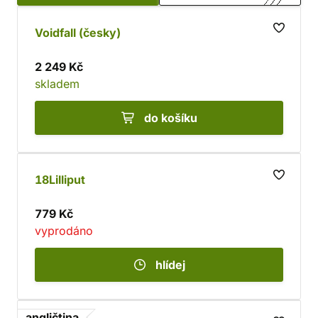
Voidfall (česky)
2 249 Kč
skladem
do košíku
18Lilliput
779 Kč
vyprodáno
hlídej
angličtina