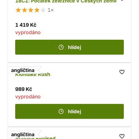
18CZ: Počátek železnice v Českých zemích
1×
1 419 Kč
vyprodáno
hlídej
angličtina
Klondike Rush
989 Kč
vyprodáno
hlídej
angličtina
Acquire Revised