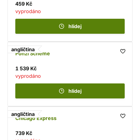
459 Kč
vyprodáno
hlídej
angličtina
Ponzi Scheme
1 539 Kč
vyprodáno
hlídej
angličtina
Chicago Express
739 Kč