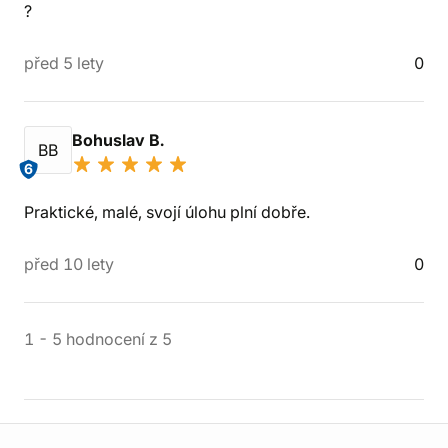
?
před 5 lety
0
Bohuslav B.
BB
6
Praktické, malé, svojí úlohu plní dobře.
před 10 lety
0
1
-
5
hodnocení
z
5
Informace o obchodu