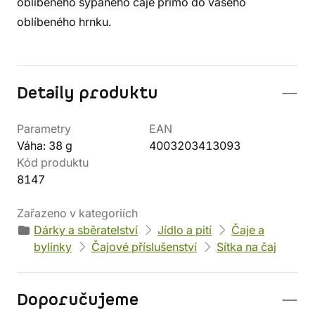
oblíbeného sypaného čaje přímo do vašeho
oblíbeného hrnku.
Detaily produktu
Parametry
EAN
Váha: 38 g
4003203413093
Kód produktu
8147
Zařazeno v kategoriích
Dárky a sběratelství
Jídlo a pití
Čaje a
bylinky
Čajové příslušenství
Sítka na čaj
Doporučujeme