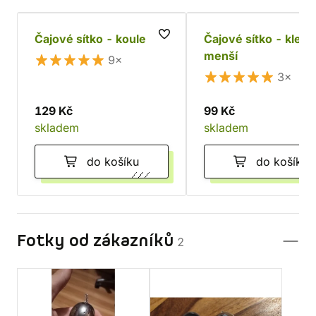
Čajové sítko - koule
Čajové sítko - klešt
menší
9×
3×
129 Kč
99 Kč
skladem
skladem
do košíku
do košíku
Fotky od zákazníků
2