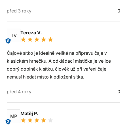
před 3 roky
0
Tereza V.
TV
6
Čajové sítko je ideálně veliké na přípravu čaje v
klasickém hrnečku. A odkládací mistička je velice
dobrý doplněk k sítku, člověk už při vaření čaje
nemusí hledat místo k odložení sítka.
před 4 roky
0
Matěj P.
MP
2