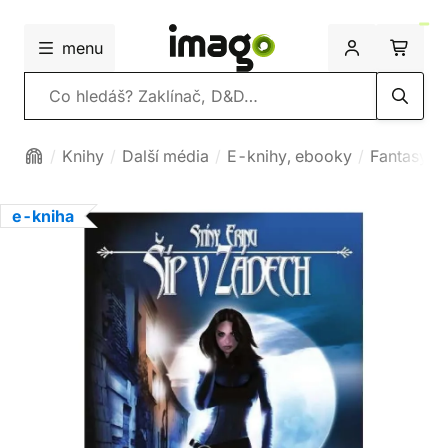
menu
Vyhledávání
Knihy
Další média
E-knihy, ebooky
Fantasy
e-kniha