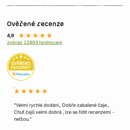
Ověřené recenze
4,9
zobraz 12993 hodnocení
"Velmi rychlé dodání., Dobře zabalené čaje.,
Chuť čajů velmi dobrá , lze se řídit recenzemi -
nelžou."