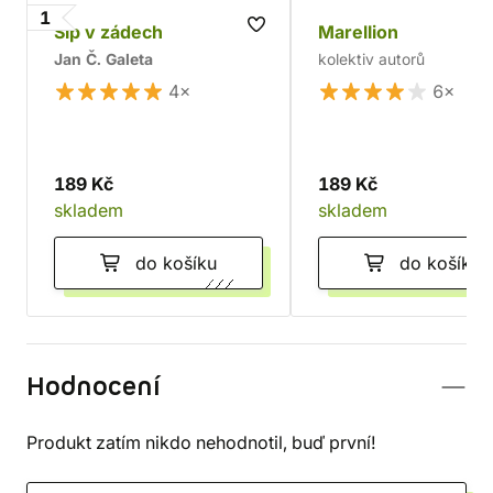
1
Šíp v zádech
Marellion
Jan Č. Galeta
kolektiv autorů
4×
6×
189 Kč
189 Kč
skladem
skladem
do košíku
do košíku
Hodnocení
Produkt zatím nikdo nehodnotil, buď první!