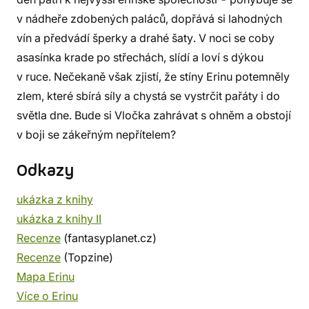
v nádheře zdobených paláců, dopřává si lahodných
vín a předvádí šperky a drahé šaty. V noci se coby
asasínka krade po střechách, slídí a loví s dýkou
v ruce. Nečekaně však zjistí, že stíny Erinu potemněly
zlem, které sbírá síly a chystá se vystrčit pařáty i do
světla dne. Bude si Vločka zahrávat s ohněm a obstojí
v boji se zákeřným nepřítelem?
Odkazy
ukázka z knihy
ukázka z knihy II
Recenze
(fantasyplanet.cz)
Recenze
(Topzine)
Mapa Erinu
Více o Erinu