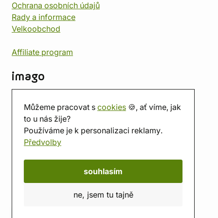
Ochrana osobních údajů
Rady a informace
Velkoobchod
Affiliate program
imago
Kontakt
Můžeme pracovat s
cookies
🍪, ať víme, jak
Prodejna
to u nás žije?
Herna
Používáme je k personalizaci reklamy.
O nás
Předvolby
Hodnocení obchodu
Dárkové poukazy
Kalendář
souhlasím
imago.blog
ne, jsem tu tajně