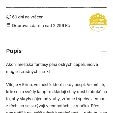
60 dní na vrácení
Doprava zdarma nad 2 299 Kč
Popis
Akční městská fantasy plná ostrých čepelí, ničivé
magie i zrádných intrik!
Vítejte v Erinu, ve městě, které nikdy nespí. Ve městě,
kde se za světly lamp rozkládají stíny dost hluboké na
to, aby skryly nájemné vrahy, zrádce i špehy. Jednou
z těch, co se skrývají v temnotách, je Vločka. Přes
den patří k nejvyšší erinské společnosti - pohybuje se