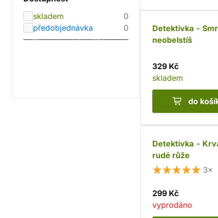
skladem
0
předobjednávka
0
Detektivka - Smr
neobelstíš
329 Kč
skladem
do koší
Detektivka - Kr
rudé růže
3×
299 Kč
vyprodáno