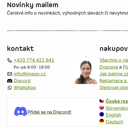
Novinky mailem
Čerstvé info o novinkách, výhodných slevách či nevyhn
kontakt
nakupov
+420 774 421 641
Všechno o n
Doprava
a
Pl
Po-pá 9:00-16:00
info@imago.cz
Jak balíme zá
Discord
Reklamace a 
WhatsApp
Sledovat obj
Česká rep
Slovensko
Přidej se na Discord!
English
Deutsch