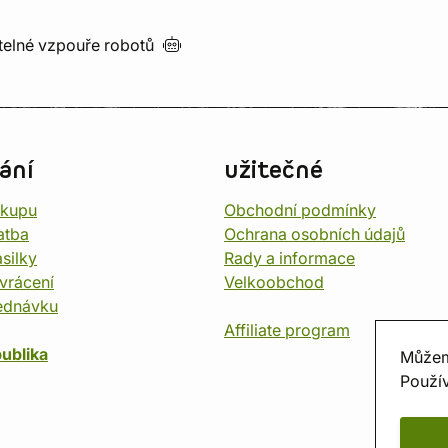
utelné vzpouře
robotů
ání
užitečné
ákupu
Obchodní podmínky
atba
Ochrana osobních údajů
silky
Rady a informace
vrácení
Velkoobchod
ednávku
Affiliate program
ublika
Můžem
Použív