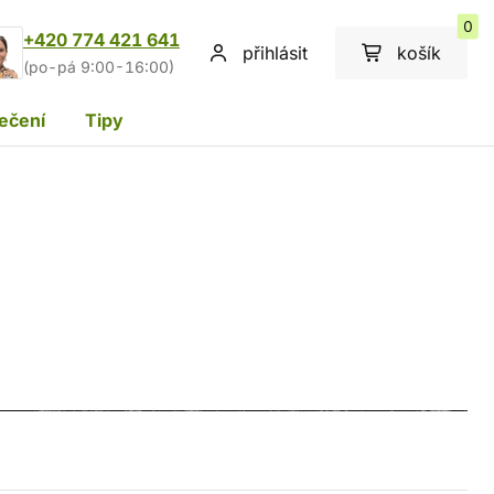
0
+420 774 421 641
přihlásit
košík
(po-pá 9:00-16:00)
ečení
Tipy