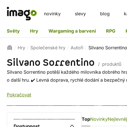
novinky
slevy
blog
k
Světy
Hry
Wargaming a barvení
RPG
Hry
Společenské hry
Autoři
Silvano Sorrentin
Silvano Sorrentino
/ produktů
Silvano Sorrentino potěší každého milovníka dobrého hran
o další hru. ✔️ Levná doprava, rychlé dodání a bezpečný
Pokračovat
Top
Novinky
Nejlevněj
Dostupnost