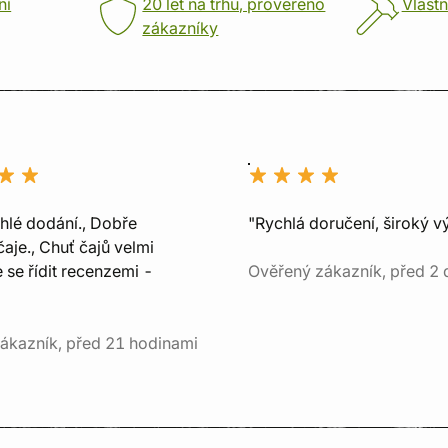
ní
20 let na trhu, prověřeno
Vlastn
zákazníky
chlé dodání., Dobře
"Rychlá doručení, široký v
aje., Chuť čajů velmi
e se řídit recenzemi -
Ověřený zákazník, před 2 
ákazník, před 21 hodinami