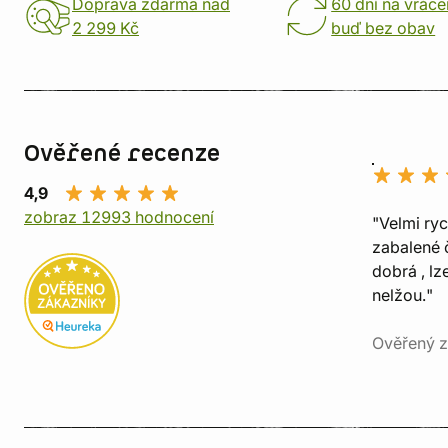
Doprava zdarma nad
60 dní na vráce
2 299 Kč
buď bez obav
Ověřené recenze
4,9
zobraz 12993 hodnocení
"Velmi ry
zabalené č
dobrá , lz
nelžou."
Ověřený z