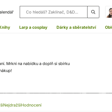
Vyhledávání
alendář
Knihy
Larp a cosplay
Dárky a sběratelství
Obl
o
í. Mrkni na nabídku a doplň si sbírku
 nákup!
ší
Nejdražší
Hodnocení