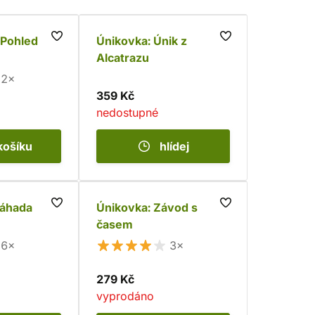
 Pohled
Únikovka: Únik z
Alcatrazu
2×
359 Kč
nedostupné
košíku
hlídej
Záhada
Únikovka: Závod s
časem
6×
3×
279 Kč
vyprodáno