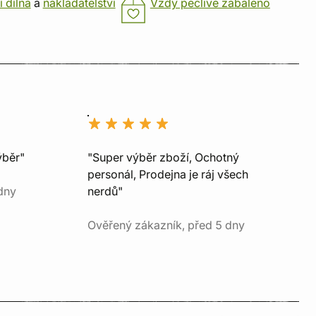
í dílna
a
nakladatelství
Vždy pečlivě zabaleno
ýběr"
"Super výběr zboží, Ochotný
personál, Prodejna je ráj všech
dny
nerdů"
Ověřený zákazník, před 5 dny