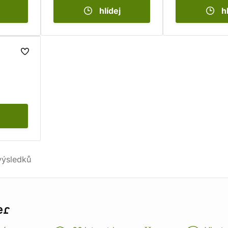
hlídej
h
ýsledků
er