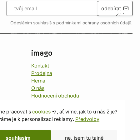
odebírat
Odesláním souhlasíš s podmínkami ochrany
osobních údajů
.
imago
Kontakt
Prodejna
Herna
O nás
Hodnocení obchodu
Dárkové poukazy
Kalendář
e pracovat s
cookies
🍪, ať víme, jak to u nás žije?
imago.blog
áme je k personalizaci reklamy.
Předvolby
souhlasím
ne, jsem tu tajně