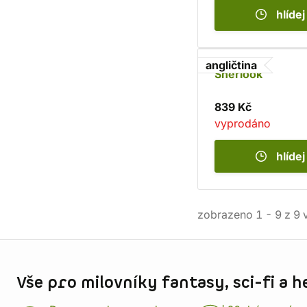
hlídej
angličtina
Sherlook
839 Kč
vyprodáno
hlídej
zobrazeno
1
-
9
z
9
v
Informace o obchodu
Vše pro milovníky fantasy, sci-fi a h