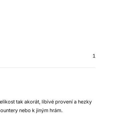
1
elikost tak akorát, líbivé provení a hezky
countery nebo k jiným hrám.