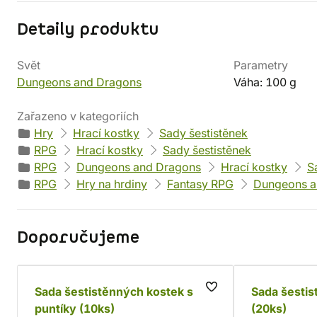
Detaily produktu
Svět
Parametry
Dungeons and Dragons
Váha: 100 g
Zařazeno v kategoriích
Hry
Hrací kostky
Sady šestistěnek
RPG
Hrací kostky
Sady šestistěnek
RPG
Dungeons and Dragons
Hrací kostky
S
RPG
Hry na hrdiny
Fantasy RPG
Dungeons a
Doporučujeme
Sada šestistěnných kostek s
Sada šestis
puntíky (10ks)
(20ks)