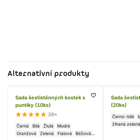
Alternativní produkty
Sada šestistěnných kostek s
Sada šestis
puntíky (10ks)
(20ks)
38×
Černo-bílá
b
žíhaná zelená
Černá
Bílá
Žlutá
Modrá
Fialovo-zlatá
Oranžová
Zelená
Fialová
Béžová