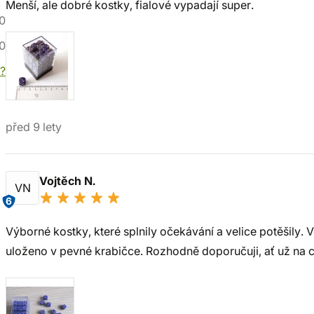
Menší, ale dobré kostky, fialové vypadají super.
0
0
í?
před 9 lety
Vojtěch N.
VN
6
Výborné kostky, které splnily očekávání a velice potěšily. V
uloženo v pevné krabičce. Rozhodně doporučuji, ať už na 