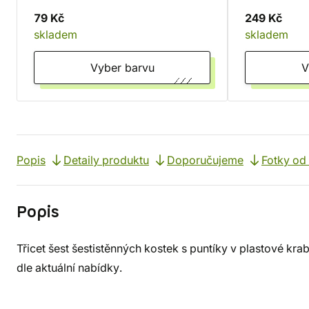
Červená
Hnědá
79 Kč
249 Kč
skladem
skladem
Vyber barvu
Popis
Detaily produktu
Doporučujeme
Fotky od
Popis
Třicet šest šestistěnných kostek s puntíky v plastové kra
dle aktuální nabídky.