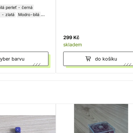
ílá perleť - černá
 - zlatá
Modro-bílá
Červeno-bílá
299 Kč
skladem
Vyber barvu
do košíku