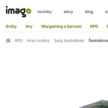
novinky
slevy
blog
k
Světy
Hry
Wargaming a barvení
RPG
RPG
Hrací kostky
Sady šestistěnek
Šestistěnn