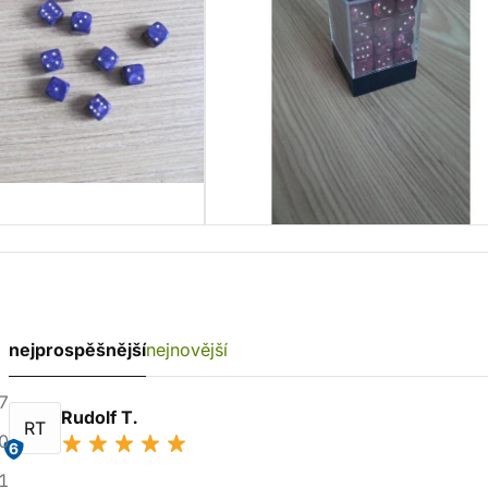
nejprospěšnější
nejnovější
7
Rudolf T.
RT
0
6
1