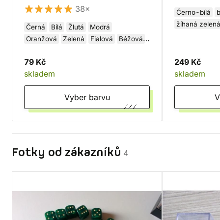
38×
Černo-bílá
b
žíhaná zelená
Černá
Bílá
Žlutá
Modrá
Fialovo-zlatá
Oranžová
Zelená
Fialová
Béžová
Červená
Hnědá
79 Kč
249 Kč
skladem
skladem
Vyber barvu
Fotky od zákazníků
4