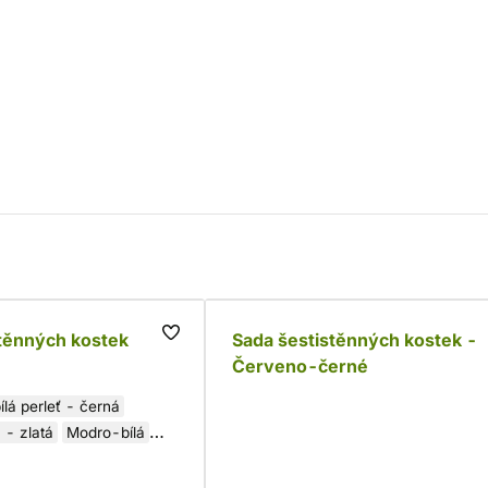
těnných kostek
Sada šestistěnných kostek -
Červeno-černé
ílá perleť - černá
 - zlatá
Modro-bílá
Červeno-bílá