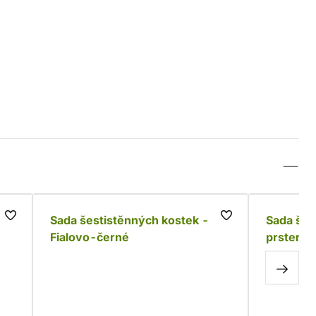
Sada šestistěnných kostek -
Sada šes
Fialovo-černé
prstenů 