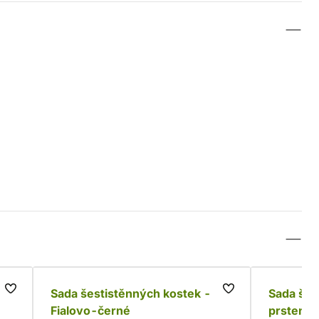
Sada šestistěnných kostek -
Sada šes
Fialovo-černé
prstenů 