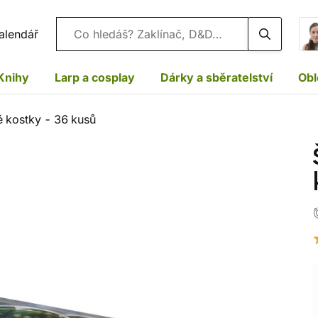
Vyhledávání
alendář
Knihy
Larp a cosplay
Dárky a sběratelství
Obl
é kostky - 36 kusů