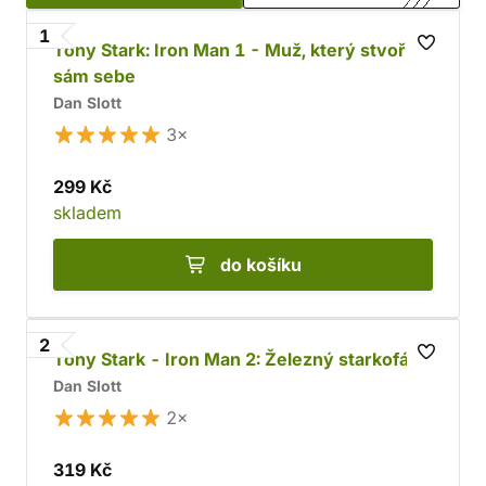
a dobrodružné komiksy
.
1
Tony Stark: Iron Man 1 - Muž, který stvořil
sám sebe
Dan Slott
3×
299 Kč
skladem
do košíku
2
Tony Stark - Iron Man 2: Železný starkofág
Dan Slott
2×
319 Kč