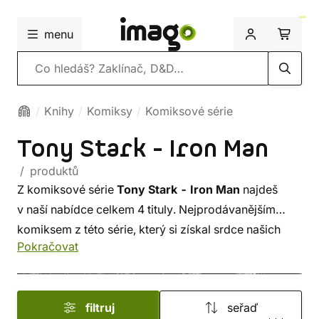
menu
Vyhledávání
Knihy
Komiksy
Komiksové série
Tony Stark - Iron Man
/ produktů
Z komiksové série
Tony Stark - Iron Man
najdeš
v naší nabídce celkem 4 tituly. Nejprodávanějším
komiksem z této série, který si získal srdce našich
Pokračovat
čtenářů, je
Tony Stark - Iron Man 2: Železný
starkofág
. Lákají tě i další komiksy, které pro tebe
máme na skladě? Stačí se přesunout do naší hlavní
filtruj
seřaď
nabídky
komiksů
, a nebo přímo na komiksy
Akční