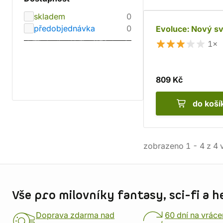
skladem
0
předobjednávka
0
Evoluce: Nový s
1×
809 Kč
do koší
zobrazeno
1
-
4
z
4
v
Informace o obchodu
Vše pro milovníky fantasy, sci-fi a h
Doprava zdarma nad
60 dní na vráce