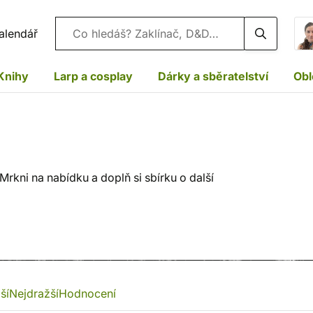
Vyhledávání
alendář
Knihy
Larp a cosplay
Dárky a sběratelství
Obl
rkni na nabídku a doplň si sbírku o další
ší
Nejdražší
Hodnocení