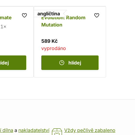
angličtina
imate
Evolution: Random
Mutation
1×
589 Kč
vyprodáno
lídej
hlídej
í dílna
a
nakladatelství
Vždy pečlivě zabaleno