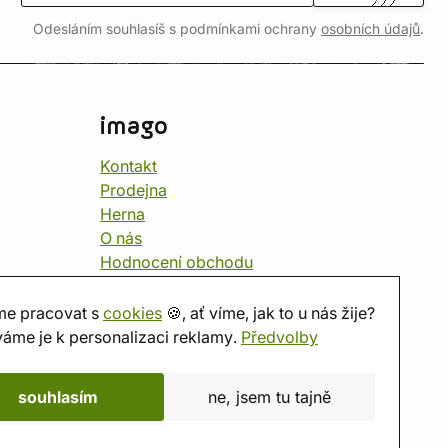
Odesláním souhlasíš s podmínkami ochrany
osobních údajů
.
imago
Kontakt
Prodejna
Herna
O nás
Hodnocení obchodu
Dárkové poukazy
Kalendář
e pracovat s
cookies
🍪, ať víme, jak to u nás žije?
imago.blog
áme je k personalizaci reklamy.
Předvolby
souhlasím
ne, jsem tu tajně