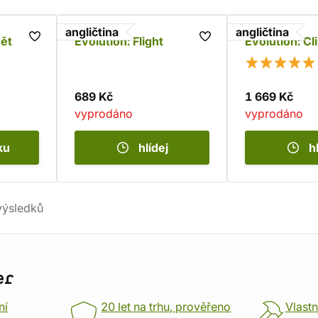
angličtina
angličtina
vět
Evolution: Flight
Evolution: Cl
689 Kč
1 669 Kč
vyprodáno
vyprodáno
ku
hlídej
h
ýsledků
er
ní
20 let na trhu, prověřeno
Vlastn