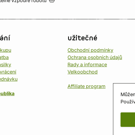
utelné vzpouře
robotů
ání
užitečné
ákupu
Obchodní podmínky
atba
Ochrana osobních údajů
silky
Rady a informace
vrácení
Velkoobchod
ednávku
Affiliate program
ublika
Můžem
Použív