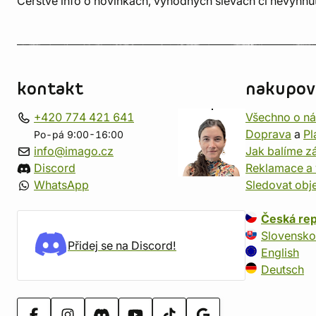
Čerstvé info o novinkách, výhodných slevách či nevyhn
kontakt
nakupov
+420 774 421 641
Všechno o n
Doprava
a
Pl
Po-pá 9:00-16:00
info@imago.cz
Jak balíme zá
Discord
Reklamace a 
WhatsApp
Sledovat obj
Česká rep
Slovensko
Přidej se na Discord!
English
Deutsch