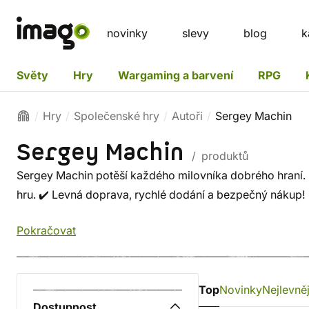
novinky
slevy
blog
k
Světy
Hry
Wargaming a barvení
RPG
Hry
Společenské hry
Autoři
Sergey Machin
Sergey Machin
/ produktů
Sergey Machin potěší každého milovníka dobrého hraní. M
hru. ✔️ Levná doprava, rychlé dodání a bezpečný nákup!
Pokračovat
Top
Novinky
Nejlevněj
Dostupnost