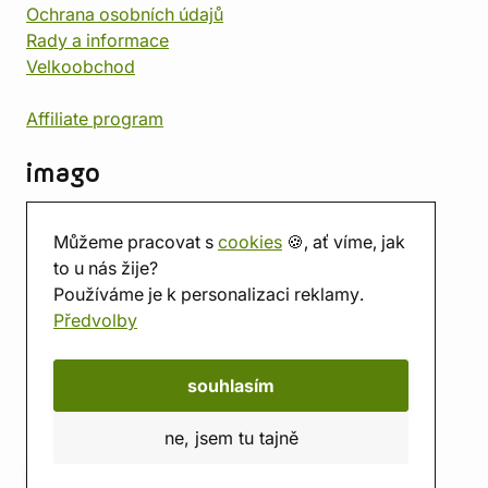
Ochrana osobních údajů
Rady a informace
Velkoobchod
Affiliate program
imago
Kontakt
Můžeme pracovat s
cookies
🍪, ať víme, jak
Prodejna
to u nás žije?
Herna
Používáme je k personalizaci reklamy.
O nás
Předvolby
Hodnocení obchodu
Dárkové poukazy
Kalendář
souhlasím
imago.blog
ne, jsem tu tajně