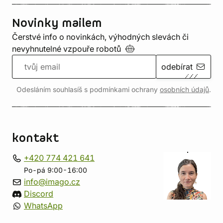
Novinky mailem
Čerstvé info o novinkách, výhodných slevách či
nevyhnutelné vzpouře
robotů
odebírat
Odesláním souhlasíš s podmínkami ochrany
osobních údajů
.
kontakt
+420 774 421 641
Po-pá 9:00-16:00
info@imago.cz
Discord
WhatsApp