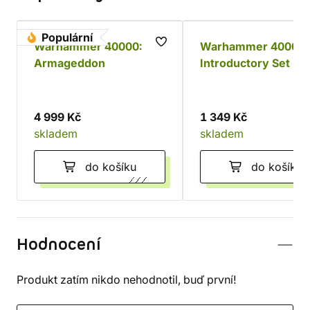
Populární
Warhammer 40000:
Warhammer 40000:
Armageddon
Introductory Set (11
edice)
4 999 Kč
1 349 Kč
skladem
skladem
do košíku
do košíku
Hodnocení
Produkt zatím nikdo nehodnotil, buď první!