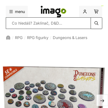
menu
Vyhledávání
RPG
RPG figurky
Dungeons & Lasers