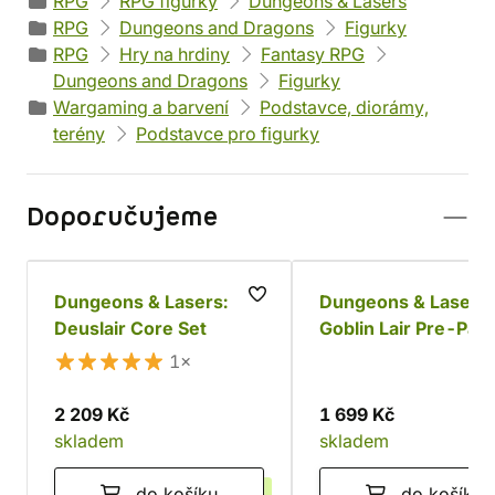
RPG
RPG figurky
Dungeons & Lasers
RPG
Dungeons and Dragons
Figurky
RPG
Hry na hrdiny
Fantasy RPG
Dungeons and Dragons
Figurky
Wargaming a barvení
Podstavce, diorámy,
terény
Podstavce pro figurky
Doporučujeme
Dungeons & Lasers:
Dungeons & Lasers:
Deuslair Core Set
Goblin Lair Pre-Pai
1×
2 209 Kč
1 699 Kč
skladem
skladem
do košíku
do košíku