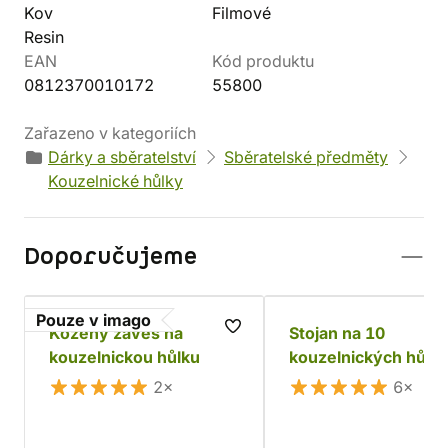
Kov
Filmové
Resin
EAN
Kód produktu
0812370010172
55800
Zařazeno v kategoriích
Dárky a sběratelství
Sběratelské předměty
Kouzelnické hůlky
Doporučujeme
Pouze v imago
Kožený závěs na
Stojan na 10
kouzelnickou hůlku
kouzelnických hůle
2×
6×