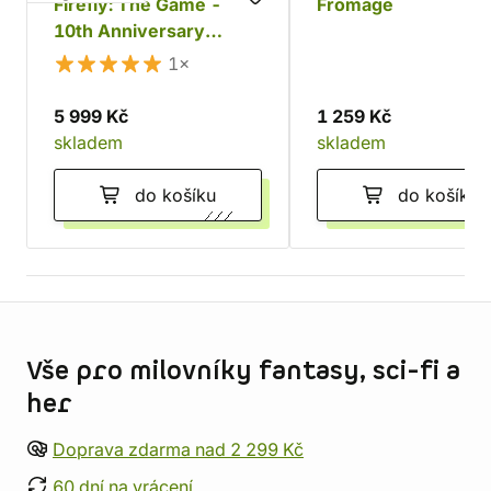
Firefly: The Game -
Fromage
10th Anniversary
Collector's Edition
1×
5 999 Kč
1 259 Kč
skladem
skladem
do košíku
do košíku
Informace o obchodu
Vše pro milovníky fantasy, sci-fi a
her
Doprava zdarma nad 2 299 Kč
60 dní na vrácení