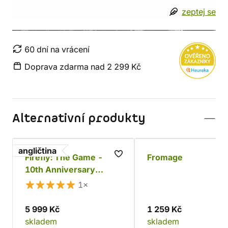
zeptej se
60 dní na vrácení
Doprava zdarma nad 2 299 Kč
Alternativní produkty
angličtina
Firefly: The Game -
Fromage
10th Anniversary
Collector's Edition
1×
5 999 Kč
1 259 Kč
skladem
skladem